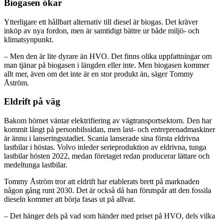
Biogasen ökar
Ytterligare ett hållbart alternativ till diesel är biogas. Det kräver
inköp av nya fordon, men är samtidigt bättre ur både miljö- och
klimatsynpunkt.
– Men den är lite dyrare än HVO. Det finns olika uppfattningar om
man tjänar på biogasen i längden eller inte. Men biogasen kommer
allt mer, även om det inte är en stor produkt än, säger Tommy
Åström.
Eldrift på väg
Bakom hörnet väntar elektrifiering av vägtransportsektorn. Den har
kommit långt på personbilssidan, men last- och entreprenadmaskiner
är ännu i lanseringsstadiet. Scania lanserade sina första eldrivna
lastbilar i höstas. Volvo inleder serieproduktion av eldrivna, tunga
lastbilar hösten 2022, medan företaget redan producerar lättare och
medeltunga lastbilar.
Tommy Åström tror att eldrift har etablerats brett på marknaden
någon gång runt 2030. Det är också då han förutspår att den fossila
dieseln kommer att börja fasas ut på allvar.
– Det hänger dels på vad som händer med priset på HVO, dels vilka