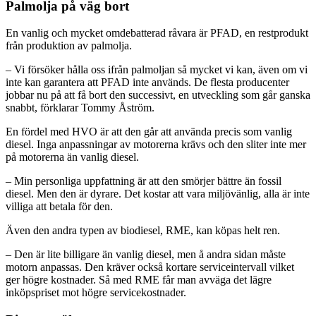
Palmolja på väg bort
En vanlig och mycket omdebatterad råvara är PFAD, en restprodukt
från produktion av palmolja.
– Vi försöker hålla oss ifrån palmoljan så mycket vi kan, även om vi
inte kan garantera att PFAD inte används. De flesta producenter
jobbar nu på att få bort den successivt, en utveckling som går ganska
snabbt, förklarar Tommy Åström.
En fördel med HVO är att den går att använda precis som vanlig
diesel. Inga anpassningar av motorerna krävs och den sliter inte mer
på motorerna än vanlig diesel.
– Min personliga uppfattning är att den smörjer bättre än fossil
diesel. Men den är dyrare. Det kostar att vara miljövänlig, alla är inte
villiga att betala för den.
Även den andra typen av biodiesel, RME, kan köpas helt ren.
– Den är lite billigare än vanlig diesel, men å andra sidan måste
motorn anpassas. Den kräver också kortare serviceintervall vilket
ger högre kostnader. Så med RME får man avväga det lägre
inköpspriset mot högre servicekostnader.