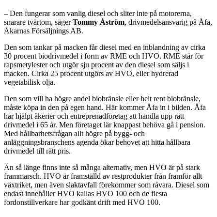
– Den fungerar som vanlig diesel och sliter inte på motorerna,
snarare tvärtom, säger
Tommy Åström
, drivmedelsansvarig på Åfa,
Åkarnas Försäljnings AB.
Den som tankar på macken får diesel med en inblandning av cirka
30 procent biodrivmedel i form av RME och HVO. RME står för
rapsmetylester och utgör sju procent av den diesel som säljs i
macken. Cirka 25 procent utgörs av HVO, eller hydrerad
vegetabilisk olja.
Den som vill ha högre andel biobränsle eller helt rent biobränsle,
måste köpa in den på egen hand. Här kommer Åfa in i bilden. Åfa
har hjälpt åkerier och entreprenadföretag att handla upp rätt
drivmedel i 65 år. Men företaget lär knappast behöva gå i pension.
Med hållbarhetsfrågan allt högre på bygg- och
anläggningsbranschens agenda ökar behovet att hitta hållbara
drivmedel till rätt pris.
Än så länge finns inte så många alternativ, men HVO är på stark
frammarsch. HVO är framställd av restprodukter från framför allt
växtriket, men även slaktavfall förekommer som råvara. Diesel som
endast innehåller HVO kallas HVO 100 och de flesta
fordonstillverkare har godkänt drift med HVO 100.