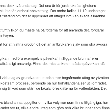
finns dock två undantag. Det ena är för jordbruksfastighetens
ck inte för jordbruksbevattning. Det andra kallas 11:12-undantaget
vs tillstånd om det är uppenbart att uttaget inte kan skada allmänna
fft villkor, du måste ha på fötterna för att använda det, förklarar
ån Foyen.
t för att vattna grödor, då det är lantbrukaren själv som ska avgöra
 kan medföra exempelvis påverkar intilliggande brunnar eller
 straffrättsligt ansvarig. Finns det misstanke om sådan påverkan, då
 vid uttag av grundvatten, medan mer begränsade uttag av ytvatten
 kostsam process, beroende på hur förhållandena ser ut i området.
g till vad som står i de lokala föreskrifterna för vattentäkten. Det
bland annat uppgifter om vilka volymer som finns tillgängliga, hur
rådet ser ut, vilka andra uttag som görs och vilka brunnar som finns