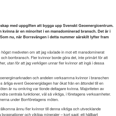
menskap med uppgiften att bygga upp Svenskt Geoenergicentrum.
som kvinna är en minoritet i en mansdominerad bransch. Det är i
et. Som nu, när Borrsvängen i detta nummer särskilt lyfter fram
jag högst medveten om att jag växlade in mot ett mansdominerat
- och borrbransch. Fler kvinnor borde göra det, inte primärt för att
 utan för att jag verkligen unnar fler kvinnor att ingå i dessa
 geoenergimarknaden och andelen verksamma kvinnor i branschen
årliga event Geoenergidagen har ökat från en åttondel till en
öten är nu omkring var tionde deltagare kvinna. Majoriteten av
dra centrala funktioner, väl så viktiga, i företagens verksamheter.
sionerna under Borrföretagens möten.
lkomna ännu fler kvinnor till denna viktiga och utvecklande
byggnationer och viktiga mineraler – kort sagt; ett hållbart