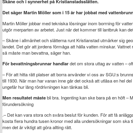
Skåne och i synnerhet på Kristianstadsslätten.
Det säger Martin Möller som i 15 år har jobbat med vattenbrun
Martin Möller jobbar med tekniska lösningar inom borrning för vatt
utgör merparten av arbetet. Just när det kommer till lantbruk kan det
– Skåne i allmänhet och slätterna runt Kristianstad utmärker sig geo
landet. Det gör att jordens förmåga att hålla vatten minskar. Vattn
så måste man bevattna, säger han.
För bevattningsbrunnar handlar
det om stora uttag av vatten – oft
– För att hitta rätt platser att borra använder vi oss av SGU:s brunn
till 1930. När man har vanan inne går det också att utläsa en hel d
ungefär hur lång rördrivningen kan tänkas bli.
Men resultatet måste
bli bra. Ingenting kan ske bara på en höft – M
förundersökning
.– Det kan vara stora och svåra beslut för kunden. För att få anl
kosta flera hundra tusen kronor med alla undersökningar som ska till
men det är viktigt att göra allting rätt.