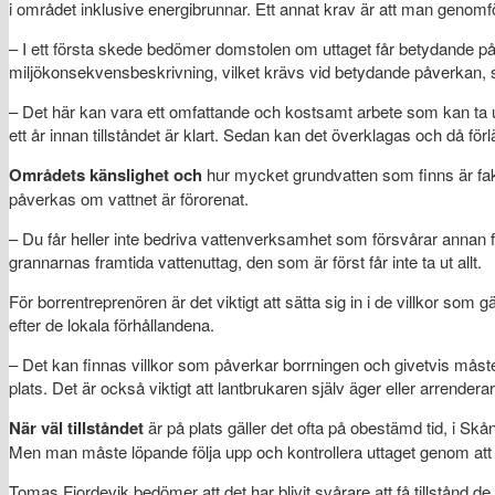
i området inklusive energibrunnar. Ett annat krav är att man geno
– I ett första skede bedömer domstolen om uttaget får betydande på
miljökonsekvensbeskrivning, vilket krävs vid betydande påverkan,
– Det här kan vara ett omfattande och kostsamt arbete som kan ta upp 
ett år innan tillståndet är klart. Sedan kan det överklagas och då förl
Områdets känslighet och
hur mycket grundvatten som finns är fakt
påverkas om vattnet är förorenat.
– Du får heller inte bedriva vattenverksamhet som försvårar annan 
grannarnas framtida vattenuttag, den som är först får inte ta ut allt.
För borrentreprenören är det viktigt att sätta sig in i de villkor som gä
efter de lokala förhållandena.
– Det kan finnas villkor som påverkar borrningen och givetvis måste
plats. Det är också viktigt att lantbrukaren själv äger eller arrende
När väl tillståndet
är på plats gäller det ofta på obestämd tid, i Skå
Men man måste löpande följa upp och kontrollera uttaget genom att
Tomas Fjordevik bedömer att det har blivit svårare att få tillstån