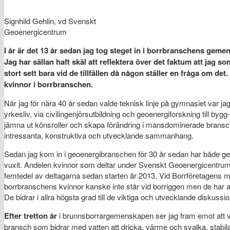
Signhild Gehlin, vd Svenskt
Geoenergicentrum
I år är det 13 år sedan jag tog steget in i borrbranschens ge
Jag har sällan haft skäl att reflektera över det faktum att jag 
stort sett bara vid de tillfällen då någon ställer en fråga om d
kvinnor i borrbranschen.
När jag för nära 40 år sedan valde teknisk linje på gymnasiet var 
yrkesliv, via civilingenjörsutbildning och geoenergiforskning till bygg
jämna ut könsroller och skapa förändring i mansdominerade branscher,
intressanta, konstruktiva och utvecklande sammanhang.
Sedan jag kom in i geoenergibranschen för 30 år sedan har både
vuxit. Andelen kvinnor som deltar under Svenskt Geoenergicentrums 
femtedel av deltagarna sedan starten år 2013. Vid Borrföretagens m
borrbranschens kvinnor kanske inte står vid borriggen men de har an
De bidrar i allra högsta grad till de viktiga och utvecklande diskus
Efter tretton år
i brunnsborrargemenskapen ser jag fram emot att vä
bransch som bidrar med vatten att dricka, värme och svalka, stabila 