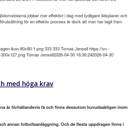
ödomstolarna jobbar mer effektivt i dag med tydligare tidsplaner och
rutsättning för en effektiv process är dock att man har tagit fram
etagen-ikon-80x80-1.png
333
333
Tomas Jensell
https://xn--
a-300x127.png
Tomas Jensell
2026-04-30 16:36:24
2026-04-30
ch med höga krav
na är förhållandevis få och finns dessutom huvudsakligen inom
och annan fotbollsanläggning. Och de flesta uppdragen finns i