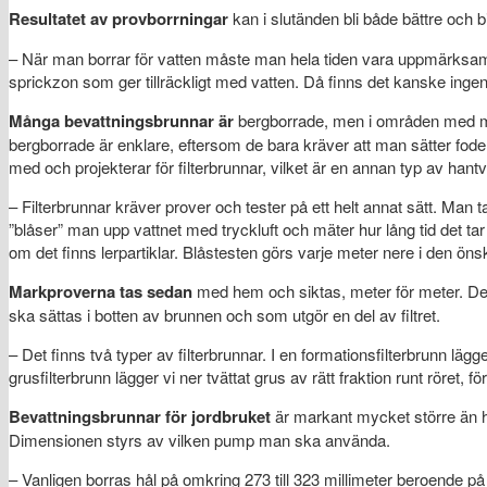
Resultatet av provborrningar
kan i slutänden bli både bättre och bi
– När man borrar för vatten måste man hela tiden vara uppmärksam p
sprickzon som ger tillräckligt med vatten. Då finns det kanske ingen a
Många bevattningsbrunnar
är
bergborrade, men i områden med mä
bergborrade är enklare, eftersom de bara kräver att man sätter foderr
med och projekterar för filterbrunnar, vilket är en annan typ av hantv
– Filterbrunnar kräver prover och tester på ett helt annat sätt. Man
”blåser” man upp vattnet med tryckluft och mäter hur lång tid det tar at
om det finns lerpartiklar. Blåstesten görs varje meter nere i den ön
Markproverna tas sedan
med hem och siktas, meter för meter. Det
ska sättas i botten av brunnen och som utgör en del av filtret.
– Det finns två typer av filterbrunnar. I en formationsfilterbrunn lägge
grusfilterbrunn lägger vi ner tvättat grus av rätt fraktion runt röret, fö
Bevattningsbrunnar för jordbruket
är markant mycket större än hu
Dimensionen styrs av vilken pump man ska använda.
– Vanligen borras hål på omkring 273 till 323 millimeter beroende 