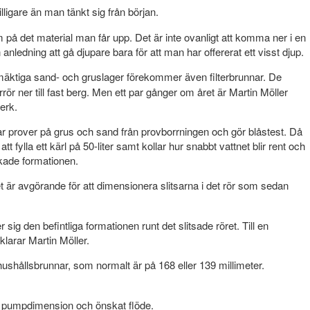
lligare än man tänkt sig från början.
å det material man får upp. Det är inte ovanligt att komma ner i en
nledning att gå djupare bara för att man har offererat ett visst djup.
ktiga sand- och gruslager förekommer även filterbrunnar. De
ör ner till fast berg. Men ett par gånger om året är Martin Möller
erk.
 tar prover på grus och sand från provborrningen och gör blåstest. Då
t fylla ett kärl på 50-liter samt kollar hur snabbt vattnet blir rent och
skade formationen.
 är avgörande för att dimensionera slitsarna i det rör som sedan
r sig den befintliga formationen runt det slitsade röret. Till en
rklarar Martin Möller.
shållsbrunnar, som normalt är på 168 eller 139 millimeter.
på pumpdimension och önskat flöde.