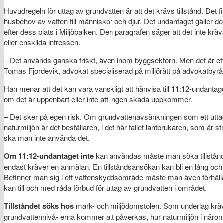
Huvudregeln för uttag av grundvatten är att det krävs tillstånd. Det 
husbehov av vatten till människor och djur. Det undantaget gäller do
efter dess plats i Miljöbalken. Den paragrafen säger att det inte krä
eller enskilda intressen.
– Det används ganska friskt, även inom byggsektorn. Men det är ett tu
Tomas Fjordevik, advokat specialiserad på miljörätt på advokatbyr
Han menar att det kan vara vanskligt att hänvisa till 11:12-undantage
om det är uppenbart eller inte att ingen skada uppkommer.
– Det sker på egen risk. Om grundvattenavsänkningen som ett uttag
naturmiljön är det beställaren, i det här fallet lantbrukaren, som är
ska man inte använda det.
Om 11:12-undantaget inte
kan användas måste man söka tillstånd
endast kräver en anmälan. En tillståndsansökan kan bli en lång och
Befinner man sig i ett vattenskyddsområde måste man även förhålla si
kan till och med råda förbud för uttag av grundvatten i området.
Tillståndet söks hos
mark- och miljödomstolen. Som underlag krävs 
grundvattennivå- erna kommer att påverkas, hur naturmiljön i närom