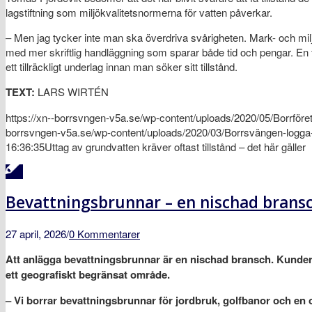
lagstiftning som miljökvalitetsnormerna för vatten påverkar.
– Men jag tycker inte man ska överdriva svårigheten. Mark- och milj
med mer skriftlig handläggning som sparar både tid och pengar. En fö
ett tillräckligt underlag innan man söker sitt tillstånd.
TEXT:
LARS WIRTÉN
https://xn--borrsvngen-v5a.se/wp-content/uploads/2020/05/Borrför
borrsvngen-v5a.se/wp-content/uploads/2020/03/Borrsvängen-logg
16:36:35
Uttag av grundvatten kräver oftast tillstånd – det här gäller
Bevattningsbrunnar – en nischad brans
27 april, 2026
/
0 Kommentarer
Att anlägga bevattningsbrunnar är en nischad bransch. Kunder
ett geografiskt begränsat område.
– Vi borrar bevattningsbrunnar för jordbruk, golfbanor och en 