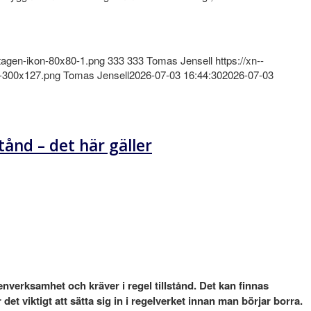
etagen-ikon-80x80-1.png
333
333
Tomas Jensell
https://xn--
a-300x127.png
Tomas Jensell
2026-07-03 16:44:30
2026-07-03
tånd – det här gäller
enverksamhet och kräver i regel tillstånd. Det kan finnas
et viktigt att sätta sig in i regel
verket innan man börjar borra.