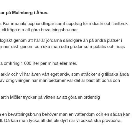
nar på Malmberg i Åhus.
en. Kommunala upphandlingar samt uppdrag för industri och lantbruk
 bli fråga om att göra bevattningsbrunnar.
logiskt genom att här är jordarna sandigare än på andra platser i
et rinner rakt igenom och ska man odla grödor som potatis och majs
a omkring 1 000 liter per minut eller mer.
sarkiv och vi har även vårt eget arkiv, som sträcker sig tillbaka ända
el av omgivningen när man bedömer var det är bäst att borra och
artin Möller trycker på vikten av att göra en ordentlig
ägga en bevattningsbrunn behöver man en vattendom och en sådan kan
. Då kan man tycka att det blir dyrt när vi också ska provborra,