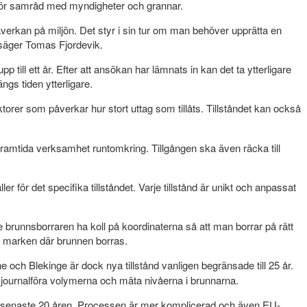
mför samråd med myndigheter och grannar.
verkan på miljön. Det styr i sin tur om man behöver upprätta en
 säger Tomas Fjordevik.
till ett år. Efter att ansökan har lämnats in kan det ta ytterligare
ängs tiden ytterligare.
orer som påverkar hur stort uttag som tillåts. Tillståndet kan också
framtida verksamhet runtomkring. Tillgången ska även räcka till
ller för det specifika tillståndet. Varje tillstånd är unikt och anpassat
 brunnsborraren ha koll på koordinaterna så att man borrar på rätt
rar marken där brunnen borras.
ne och Blekinge är dock nya tillstånd vanligen begränsade till 25 år.
 journalföra volymerna och mäta nivåerna i brunnarna.
d de senaste 20 åren. Processen är mer komplicerad och även EU-