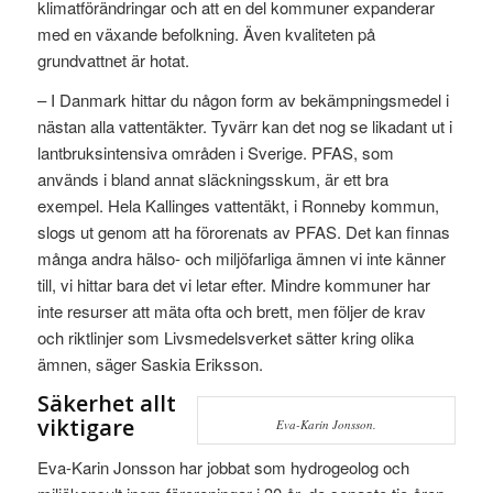
klimatförändringar och att en del kommuner expanderar
med en växande befolkning. Även kvaliteten på
grundvattnet är hotat.
– I Danmark hittar du någon form av bekämpningsmedel i
nästan alla vattentäkter. Tyvärr kan det nog se likadant ut i
lantbruksintensiva områden i Sverige. PFAS, som
används i bland annat släckningsskum, är ett bra
exempel. Hela Kallinges vattentäkt, i Ronneby kommun,
slogs ut genom att ha förorenats av PFAS. Det kan finnas
många andra hälso- och miljöfarliga ämnen vi inte känner
till, vi hittar bara det vi letar efter. Mindre kommuner har
inte resurser att mäta ofta och brett, men följer de krav
och riktlinjer som Livsmedelsverket sätter kring olika
ämnen, säger Saskia Eriksson.
Säkerhet allt
viktigare
Eva-Karin Jonsson.
Eva-Karin Jonsson har jobbat som hydrogeolog och