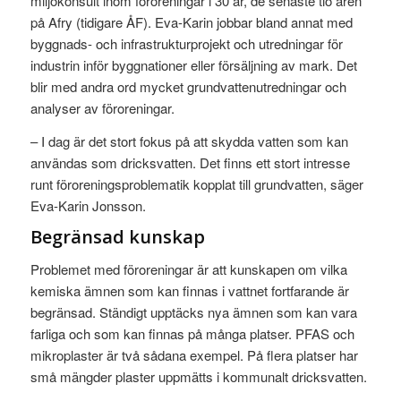
miljökonsult inom föroreningar i 30 år, de senaste tio åren
på Afry (tidigare ÅF). Eva-Karin jobbar bland annat med
byggnads- och infrastrukturprojekt och utredningar för
industrin inför byggnationer eller försäljning av mark. Det
blir med andra ord mycket grundvattenutredningar och
analyser av föroreningar.
– I dag är det stort fokus på att skydda vatten som kan
användas som dricksvatten. Det finns ett stort intresse
runt föroreningsproblematik kopplat till grundvatten, säger
Eva-Karin Jonsson.
Begränsad kunskap
Problemet med föroreningar är att kunskapen om vilka
kemiska ämnen som kan finnas i vattnet fortfarande är
begränsad. Ständigt upptäcks nya ämnen som kan vara
farliga och som kan finnas på många platser. PFAS och
mikroplaster är två sådana exempel. På flera platser har
små mängder plaster uppmätts i kommunalt dricksvatten.