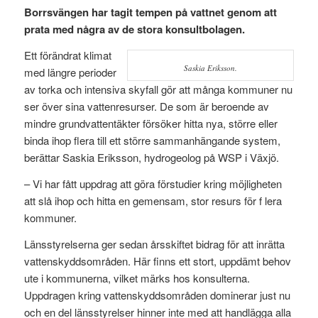
Borrsvängen har tagit tempen på vattnet genom att
prata med några av de stora konsultbolagen.
Ett förändrat klimat
Saskia Eriksson.
med längre perioder
av torka och intensiva skyfall gör att många kommuner nu
ser över sina vattenresurser. De som är beroende av
mindre grundvattentäkter försöker hitta nya, större eller
binda ihop flera till ett större sammanhängande system,
berättar Saskia Eriksson, hydrogeolog på WSP i Växjö.
– Vi har fått uppdrag att göra förstudier kring möjligheten
att slå ihop och hitta en gemensam, stor resurs för f lera
kommuner.
Länsstyrelserna ger sedan årsskiftet bidrag för att inrätta
vattenskyddsområden. Här finns ett stort, uppdämt behov
ute i kommunerna, vilket märks hos konsulterna.
Uppdragen kring vattenskyddsområden dominerar just nu
och en del länsstyrelser hinner inte med att handlägga alla