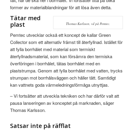
fält, när de ska ner i borrhålet. Vi fortsätter titta på olika
former av materialblandningar för att lösa även detta.
Tätar med
plast
Thomas Karlsson, vd på Pemtec.
Pemtec utvecklar också ett koncept de kallar Green
Collector som ett alternativ främst till återfyllnad. Istället för
att fylla borrhålet med material som termiskt
återfyllnadsmaterial, som kan försämra den termiska
överföringen i borrhålet, tätas borrhålet med en
plaststrumpa. Genom att fylla borrhålet med vatten, trycks
strumpan mot borrhålsväggen och håller tätt. Samtidigt
kan vattnets goda värmeledningsförmåga utnyttjas.
– Vi fortsätter att utveckla tekniken och har därför valt att
pausa lanseringen av konceptet på marknaden, säger
Thomas Karlsson.
Satsar inte på räfflat