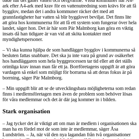
både när det gäller vatten och bergvärme. Vissa kommuner har A4-
ark efter A4-ark med krav för en vattenutredning som krävs för att få
bygglov, medan det i andra kommuner räcker det med att
grannfastigheter har vatten så blir bygglovet beviljat. Det finns lite
att göra hos kommunerna för att få ett system som fungerar över hela
landet, säger hon. Det är här som Pär Malmborg kan göra en viktig
insats då han tidigare är van vid att sköta kontakter med
myndighetspersoner.
– Vi ska kunna hjälpa de som handlägger bygglov i kommunerna så
besluten fattas snabbare. Det ska ju inte vara på grund av osäkerhet
hos handläggaren som hela byggprocessen tar tid eller att det ställs
orimliga krav innan man får ett ja. Borrföretagens uppgift är att göra
vardagen så enkel som möjligt för borrarna så att deras fokus är på
borrning, säger Pär Malmborg.
– Min uppgift blir att se de utvecklingsbara möjligheterna som redan
finns i medlemsföretagen men även de problem som behöver lösas
för våra medlemmar och det är där jag kommer in i bilden.
Stark organisation
– Jag tycker det är viktigt att om man är medlem i organisationen ska
man ha en fördel mot de som inte är medlemmar, säger Åsa
Lundström. – Ja, när väl den nya lagandan från två organisationer