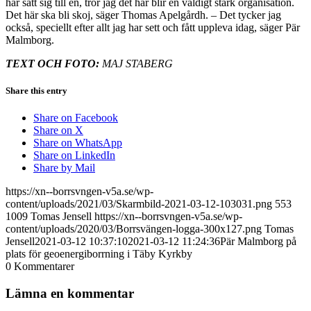
har satt sig till en, tror jag det här blir en väldigt stark organisation.
Det här ska bli skoj, säger Thomas Apelgårdh. – Det tycker jag
också, speciellt efter allt jag har sett och fått uppleva idag, säger Pär
Malmborg.
TEXT OCH FOTO:
MAJ STABERG
Share this entry
Share on Facebook
Share on X
Share on WhatsApp
Share on LinkedIn
Share by Mail
https://xn--borrsvngen-v5a.se/wp-
content/uploads/2021/03/Skarmbild-2021-03-12-103031.png
553
1009
Tomas Jensell
https://xn--borrsvngen-v5a.se/wp-
content/uploads/2020/03/Borrsvängen-logga-300x127.png
Tomas
Jensell
2021-03-12 10:37:10
2021-03-12 11:24:36
Pär Malmborg på
plats för geoenergiborrning i Täby Kyrkby
0
Kommentarer
Lämna en kommentar