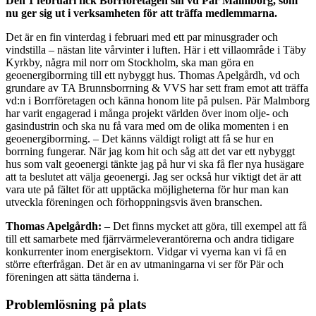
Den 1 februari fick Borrföretagen sin vd Pär Malmborg, som
nu ger sig ut i verksamheten för att träffa medlemmarna.
Det är en fin vinterdag i februari med ett par minusgrader och
vindstilla – nästan lite vårvinter i luften. Här i ett villaområde i Täby
Kyrkby, några mil norr om Stockholm, ska man göra en
geoenergiborrning till ett nybyggt hus. Thomas Apelgårdh, vd och
grundare av TA Brunnsborrning & VVS har sett fram emot att träffa
vd:n i Borrföretagen och känna honom lite på pulsen. Pär Malmborg
har varit engagerad i många projekt världen över inom olje- och
gasindustrin och ska nu få vara med om de olika momenten i en
geoenergiborrning. – Det känns väldigt roligt att få se hur en
borrning fungerar. När jag kom hit och såg att det var ett nybyggt
hus som valt geoenergi tänkte jag på hur vi ska få fler nya husägare
att ta beslutet att välja geoenergi. Jag ser också hur viktigt det är att
vara ute på fältet för att upptäcka möjligheterna för hur man kan
utveckla föreningen och förhoppningsvis även branschen.
Thomas Apelgårdh:
– Det finns mycket att göra, till exempel att få
till ett samarbete med fjärrvärmeleverantörerna och andra tidigare
konkurrenter inom energisektorn. Vidgar vi vyerna kan vi få en
större efterfrågan. Det är en av utmaningarna vi ser för Pär och
föreningen att sätta tänderna i.
Problemlösning på plats