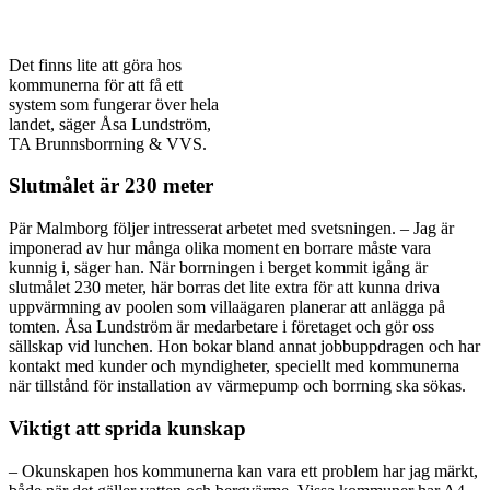
Det finns lite att göra hos
kommunerna för att få ett
system som fungerar över hela
landet, säger Åsa Lundström,
TA Brunnsborrning & VVS.
Slutmålet är 230 meter
Pär Malmborg följer intresserat arbetet med svetsningen. – Jag är
imponerad av hur många olika moment en borrare måste vara
kunnig i, säger han. När borrningen i berget kommit igång är
slutmålet 230 meter, här borras det lite extra för att kunna driva
uppvärmning av poolen som villaägaren planerar att anlägga på
tomten. Åsa Lundström är medarbetare i företaget och gör oss
sällskap vid lunchen. Hon bokar bland annat jobbuppdragen och har
kontakt med kunder och myndigheter, speciellt med kommunerna
när tillstånd för installation av värmepump och borrning ska sökas.
Viktigt att sprida kunskap
– Okunskapen hos kommunerna kan vara ett problem har jag märkt,