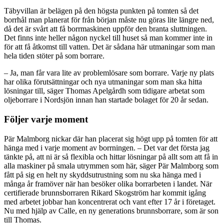
Täbyvillan är belägen på den högsta punkten på tomten så det
borrhål man planerat för från början måste nu göras lite längre ned,
då det är svårt att få borrmaskinen uppför den branta sluttningen.
Det finns inte heller någon nyckel till huset så man kommer inte in
för att få åtkomst till vatten. Det är sådana här utmaningar som man
hela tiden stöter på som borrare.
– Ja, man får vara lite av problemlösare som borrare. Varje ny plats
har olika förutsättningar och nya utmaningar som man ska hitta
lösningar till, säger Thomas Apelgårdh som tidigare arbetat som
oljeborrare i Nordsjön innan han startade bolaget för 20 år sedan.
Följer varje moment
Pär Malmborg nickar där han placerat sig högt upp på tomten för att
hänga med i varje moment av borrningen. – Det var det första jag
tänkte på, att ni är så flexibla och hittar lösningar på allt som att få in
alla maskiner på smala utrymmen som här, säger Pär Malmborg som
fått på sig en helt ny skyddsutrustning som nu ska hänga med i
många år framöver när han besöker olika borrarbeten i landet. När
certifierade brunnsborraren Rikard Skogström har kommit igång
med arbetet jobbar han koncentrerat och vant efter 17 år i företaget.
Nu med hjälp av Calle, en ny generations brunnsborrare, som är son
till Thomas.