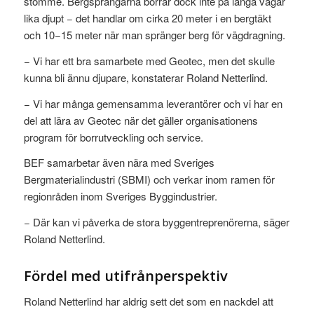
stomme. Bergsprängarna borrar dock inte på långa vägar
lika djupt − det handlar om cirka 20 meter i en bergtäkt
och 10−15 meter när man spränger berg för vägdragning.
− Vi har ett bra samarbete med Geotec, men det skulle
kunna bli ännu djupare, konstaterar Roland Netterlind.
− Vi har många gemensamma leverantörer och vi har en
del att lära av Geotec när det gäller organisationens
program för borrutveckling och service.
BEF samarbetar även nära med Sveriges
Bergmaterialindustri (SBMI) och verkar inom ramen för
regionråden inom Sveriges Byggindustrier.
− Där kan vi påverka de stora byggentreprenörerna, säger
Roland Netterlind.
Fördel med utifrånperspektiv
Roland Netterlind har aldrig sett det som en nackdel att