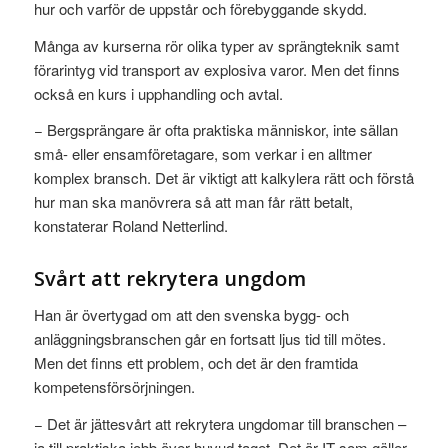
hur och varför de uppstår och förebyggande skydd.
Många av kurserna rör olika typer av sprängteknik samt
förarintyg vid transport av explosiva varor. Men det finns
också en kurs i upphandling och avtal.
− Bergsprängare är ofta praktiska människor, inte sällan
små- eller ensamföretagare, som verkar i en alltmer
komplex bransch. Det är viktigt att kalkylera rätt och förstå
hur man ska manövrera så att man får rätt betalt,
konstaterar Roland Netterlind.
Svårt att rekrytera ungdom
Han är övertygad om att den svenska bygg- och
anläggningsbranschen går en fortsatt ljus tid till mötes.
Men det finns ett problem, och det är den framtida
kompetensförsörjningen.
− Det är jättesvårt att rekrytera ungdomar till branschen –
ja till praktiska jobb över huvud taget. Det är IT som gäller,