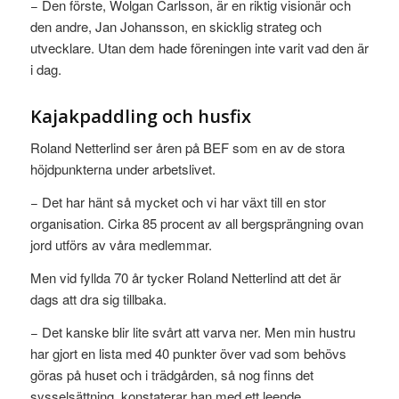
− Den förste, Wolgan Carlsson, är en riktig visionär och
den andre, Jan Johansson, en skicklig strateg och
utvecklare. Utan dem hade föreningen inte varit vad den är
i dag.
Kajakpaddling och husfix
Roland Netterlind ser åren på BEF som en av de stora
höjdpunkterna under arbetslivet.
− Det har hänt så mycket och vi har växt till en stor
organisation. Cirka 85 procent av all bergsprängning ovan
jord utförs av våra medlemmar.
Men vid fyllda 70 år tycker Roland Netterlind att det är
dags att dra sig tillbaka.
− Det kanske blir lite svårt att varva ner. Men min hustru
har gjort en lista med 40 punkter över vad som behövs
göras på huset och i trädgården, så nog finns det
sysselsättning, konstaterar han med ett leende.