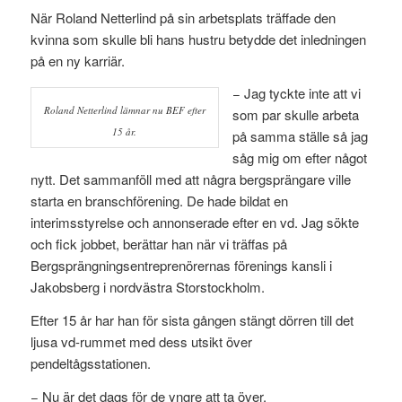
När Roland Netterlind på sin arbetsplats träffade den
kvinna som skulle bli hans hustru betydde det inledningen
på en ny karriär.
− Jag tyckte inte att vi
Roland Netterlind lämnar nu BEF efter
som par skulle arbeta
15 år.
på samma ställe så jag
såg mig om efter något
nytt. Det sammanföll med att några bergsprängare ville
starta en branschförening. De hade bildat en
interimsstyrelse och annonserade efter en vd. Jag sökte
och fick jobbet, berättar han när vi träffas på
Bergsprängningsentreprenörernas förenings kansli i
Jakobsberg i nordvästra Storstockholm.
Efter 15 år har han för sista gången stängt dörren till det
ljusa vd-rummet med dess utsikt över
pendeltågsstationen.
− Nu är det dags för de yngre att ta över.