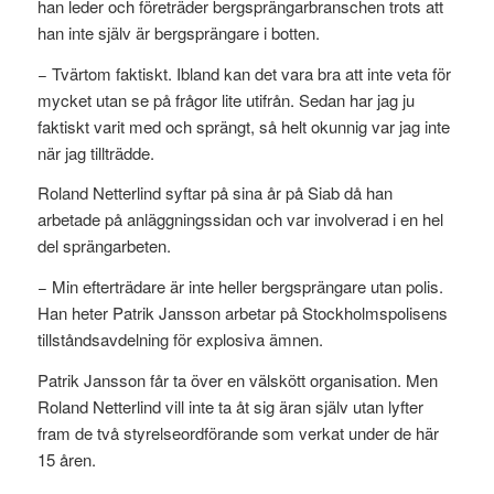
han leder och företräder bergsprängarbranschen trots att
han inte själv är bergsprängare i botten.
− Tvärtom faktiskt. Ibland kan det vara bra att inte veta för
mycket utan se på frågor lite utifrån. Sedan har jag ju
faktiskt varit med och sprängt, så helt okunnig var jag inte
när jag tillträdde.
Roland Netterlind syftar på sina år på Siab då han
arbetade på anläggningssidan och var involverad i en hel
del sprängarbeten.
− Min efterträdare är inte heller bergsprängare utan polis.
Han heter Patrik Jansson arbetar på Stockholmspolisens
tillståndsavdelning för explosiva ämnen.
Patrik Jansson får ta över en välskött organisation. Men
Roland Netterlind vill inte ta åt sig äran själv utan lyfter
fram de två styrelseordförande som verkat under de här
15 åren.