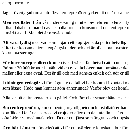
energiborrning.
Jag är övertygad om att de flesta entreprenörer tycker att det är bra me
Men resultaten från
vår undersökning i mitten av februari talar sitt t
tillhandahåller utmärkta avtalsmallar mellan konsument och entreprenör
utmärkt avtal. Men det är oroväckande.
Att vara tydlig
med vad som ingår i ett köp ger båda parter betydligt bä
Oftast är konsumenterna engångskunder och det är ofta stora invester
klara investeringen.
För borrentreprenören kan
en tvist i värsta fall betyda att man har 
förlorar 20 000 kronor i intäkt vid en tvist, behöver man omsätta cirka 
mallar eller egna avtal. Det är till och med ganska enkelt och gör er til
I tidningen redogör
vi för några av de fall vi har kommit i kontakt m
som läsare. Hade man kunnat göra annorlunda? Varför blev det konfli
Alla vet att entreprenader kan gå fel. Och förr eller senare händer det
Borrentreprenörer,
konsumenter, myndigheter och installatörer har al
konflikter. Det är en service vi erbjuder eftersom det inte finns någ
ofta bidrar vi med uttalanden. Det är en tjänst som är gratis och uppska
Den här tjänsten
gör också att vi får en ovärderlig kunskap i hur förh