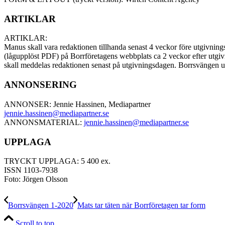
ARTIKLAR
ARTIKLAR:
Manus skall vara redaktionen tillhanda senast 4 veckor före utgivnings
(lågupplöst PDF) på Borrföretagens webbplats ca 2 veckor efter utgiv
skall meddelas redaktionen senast på utgivningsdagen. Borrsvängen
ANNONSERING
ANNONSER: Jennie Hassinen, Mediapartner
jennie.hassinen@mediapartner.
se
ANNONSMATERIAL:
jennie.hassinen@mediapartner.
se
UPPLAGA
TRYCKT UPPLAGA: 5 400 ex.
ISSN 1103-7938
Foto: Jörgen Olsson
Borrsvängen 1-2020
Mats tar täten när Borrföretagen tar form
Scroll to top