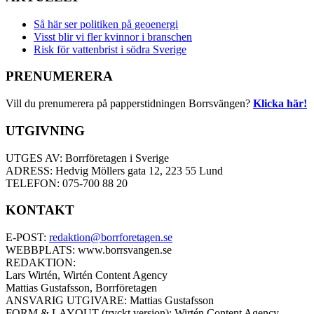
Så här ser politiken på geoenergi
Visst blir vi fler kvinnor i branschen
Risk för vattenbrist i södra Sverige
PRENUMERERA
Vill du prenumerera på papperstidningen Borrsvängen?
Klicka här!
UTGIVNING
UTGES AV: Borrföretagen i Sverige
ADRESS: Hedvig Möllers gata 12, 223 55 Lund
TELEFON: 075-700 88 20
KONTAKT
E-POST:
redaktion@borrforetagen.se
WEBBPLATS: www.borrsvangen.se
REDAKTION:
Lars Wirtén, Wirtén Content Agency
Mattias Gustafsson, Borrföretagen
ANSVARIG UTGIVARE: Mattias Gustafsson
FORM & LAYOUT (tryckt version): Wirtén Content Agency