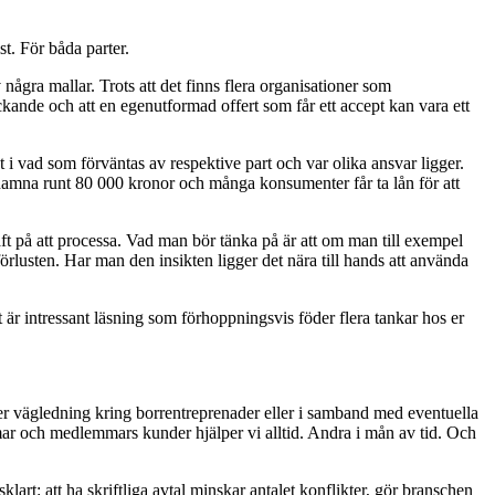
st. För båda parter.
v några mallar. Trots att det finns flera organisationer som
kande och att en egenutformad offert som får ett accept kan vara ett
et i vad som förväntas av respektive part och var olika ansvar ligger.
 hamna runt 80 000 kronor och många konsumenter får ta lån för att
 kraft på att processa. Vad man bör tänka på är att om man till exempel
förlusten. Har man den insikten ligger det nära till hands att använda
 är intressant läsning som förhoppningsvis föder flera tankar hos er
.
ller vägledning kring borrentreprenader eller i samband med eventuella
mar och medlemmars kunder hjälper vi alltid. Andra i mån av tid. Och
art: att ha skriftliga avtal minskar antalet konflikter, gör branschen