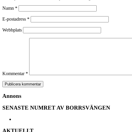
Namn
*
E-postadress
*
Webbplats
Kommentar
*
Annons
SENASTE NUMRET AV BORRSVÄNGEN
AKTUELLT