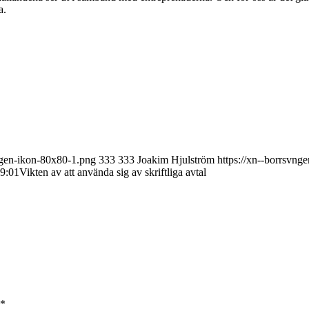
a.
tagen-ikon-80x80-1.png
333
333
Joakim Hjulström
https://xn--borrsvng
9:01
Vikten av att använda sig av skriftliga avtal
*