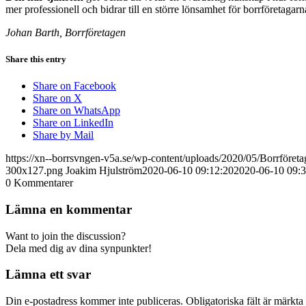
mer professionell och bidrar till en större lönsamhet för borrföretagarn
Johan Barth, Borrföretagen
Share this entry
Share on Facebook
Share on X
Share on WhatsApp
Share on LinkedIn
Share by Mail
https://xn--borrsvngen-v5a.se/wp-content/uploads/2020/05/Borrföre
300x127.png
Joakim Hjulström
2020-06-10 09:12:20
2020-06-10 09:3
0
Kommentarer
Lämna en kommentar
Want to join the discussion?
Dela med dig av dina synpunkter!
Lämna ett svar
Din e-postadress kommer inte publiceras.
Obligatoriska fält är märkta