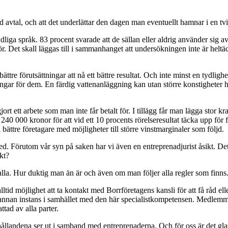
d avtal, och att det underlättar den dagen man eventuellt hamnar i en tvi
ydliga språk. 83 procent svarade att de sällan eller aldrig använder sig a
. Det skall läggas till i sammanhanget att undersökningen inte är heltäc
ttre förutsättningar att nå ett bättre resultat. Och inte minst en tydligh
ingar för dem. En färdig vattenanläggning kan utan större konstigheter
gjort ett arbete som man inte får betalt för. I tillägg får man lägga stor
240 000 kronor för att vid ett 10 procents rörelseresultat täcka upp för 
l bättre företagare med möjligheter till större vinstmarginaler som följd.
ed. Förutom vår syn på saken har vi även en entreprenadjurist åsikt. Det
kt?
 alla. Hur duktig man än är och även om man följer alla regler som finns
ltid möjlighet att ta kontakt med Borrföretagens kansli för att få råd e
on annan instans i samhället med den här specialistkompetensen. Medlem
ttad av alla parter.
ållandena ser ut i samband med entreprenaderna. Och för oss är det glaskl