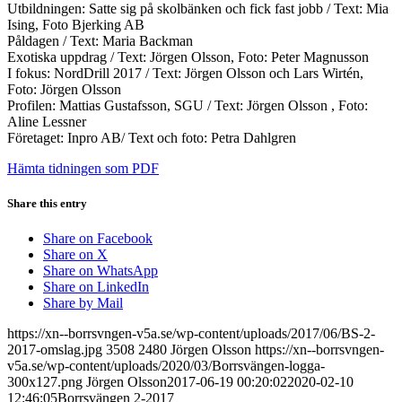
Utbildningen: Satte sig på skolbänken och fick fast jobb / Text: Mia
Ising, Foto Bjerking AB
Påldagen / Text: Maria Backman
Exotiska uppdrag / Text: Jörgen Olsson, Foto: Peter Magnusson
I fokus: NordDrill 2017 / Text: Jörgen Olsson och Lars Wirtén,
Foto: Jörgen Olsson
Profilen: Mattias Gustafsson, SGU / Text: Jörgen Olsson , Foto:
Aline Lessner
Företaget: Inpro AB/ Text och foto: Petra Dahlgren
Hämta tidningen som PDF
Share this entry
Share on Facebook
Share on X
Share on WhatsApp
Share on LinkedIn
Share by Mail
https://xn--borrsvngen-v5a.se/wp-content/uploads/2017/06/BS-2-
2017-omslag.jpg
3508
2480
Jörgen Olsson
https://xn--borrsvngen-
v5a.se/wp-content/uploads/2020/03/Borrsvängen-logga-
300x127.png
Jörgen Olsson
2017-06-19 00:20:02
2020-02-10
12:46:05
Borrsvängen 2-2017