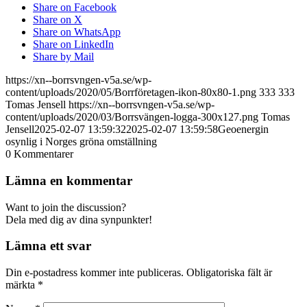
Share on Facebook
Share on X
Share on WhatsApp
Share on LinkedIn
Share by Mail
https://xn--borrsvngen-v5a.se/wp-
content/uploads/2020/05/Borrföretagen-ikon-80x80-1.png
333
333
Tomas Jensell
https://xn--borrsvngen-v5a.se/wp-
content/uploads/2020/03/Borrsvängen-logga-300x127.png
Tomas
Jensell
2025-02-07 13:59:32
2025-02-07 13:59:58
Geoenergin
osynlig i Norges gröna omställning
0
Kommentarer
Lämna en kommentar
Want to join the discussion?
Dela med dig av dina synpunkter!
Lämna ett svar
Din e-postadress kommer inte publiceras.
Obligatoriska fält är
märkta
*