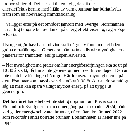
kronor vintertid. Det har lett till en livlig debatt där
energieffektivisering med hjälp av värmepumpar har börjat lyftas
fram som en nödvändig framtidslösning.
– Vi ligger efter på det området jämfört med Sverige. Norrmännen
har aldrig tidigare behövt tänka på energieffektivisering, säger Espen
Alvestad.
I Norge utgör havsbaserad vindkraft något av fundamentet i den
gröna omställningen. Geoenergi nämns inte alls när myndigheterna
planerar för framtiden, enligt Espen Alvestad.
– När myndigheterna pratar om hur energiförsörjningen ska se ut på
10-30 års sikt, då finns inte geoenergi med över huvud taget. Den är
inte en del av lösningen i Norge. Här fokuserar myndigheterna på
dyra lösningar som havsbaserad vindkraft. Vi önskar att de samtidigt
såg att man kan spara väldigt mycket energi på att bygga ut
geoenergin.
Det här året
hade behövt lite statlig uppmuntran. Precis som i
Finland och Sverige ser man en nedgång på marknaden 2024, både
vad gäller energi- och vattenbrunnar, efter några bra år med 2022
som rekordår i antal borrade brunnar. Lönsamheten är heller inte på
topp.