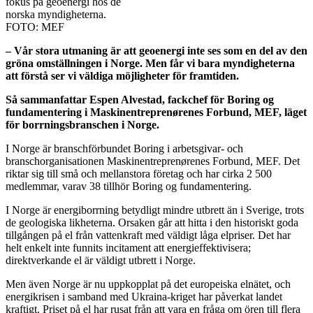
fokus på geoenergi hos de
norska myndigheterna.
FOTO: MEF
– Vår stora utmaning är att geoenergi inte ses som en del av den
gröna omställningen i Norge. Men får vi bara myndigheterna
att förstå ser vi väldiga möjligheter för framtiden.
Så sammanfattar Espen Alvestad, fackchef för Boring og
fundamentering i Maskinentreprenørenes Forbund, MEF, läget
för borrningsbranschen i Norge.
I Norge är branschförbundet Boring i arbetsgivar- och
branschorganisationen Maskinentreprenørenes Forbund, MEF. Det
riktar sig till små och mellanstora företag och har cirka 2 500
medlemmar, varav 38 tillhör Boring og fundamentering.
I Norge är energiborrning betydligt mindre utbrett än i Sverige, trots
de geologiska likheterna. Orsaken går att hitta i den historiskt goda
tillgången på el från vattenkraft med väldigt låga elpriser. Det har
helt enkelt inte funnits incitament att energieffektivisera;
direktverkande el är väldigt utbrett i Norge.
Men även Norge är nu uppkopplat på det europeiska elnätet, och
energikrisen i samband med Ukraina-kriget har påverkat landet
kraftigt. Priset på el har rusat från att vara en fråga om ören till flera