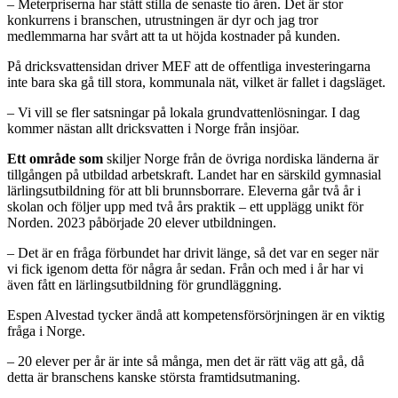
– Meterpriserna har stått stilla de senaste tio åren. Det är stor
konkurrens i branschen, utrustningen är dyr och jag tror
medlemmarna har svårt att ta ut höjda kostnader på kunden.
På dricksvattensidan driver MEF att de offentliga investeringarna
inte bara ska gå till stora, kommunala nät, vilket är fallet i dagsläget.
– Vi vill se fler satsningar på lokala grundvattenlösningar. I dag
kommer nästan allt dricksvatten i Norge från insjöar.
Ett område som
skiljer Norge från de övriga nordiska länderna är
tillgången på utbildad arbetskraft. Landet har en särskild gymnasial
lärlingsutbildning för att bli brunnsborrare. Eleverna går två år i
skolan och följer upp med två års praktik – ett upplägg unikt för
Norden. 2023 påbörjade 20 elever utbildningen.
– Det är en fråga förbundet har drivit länge, så det var en seger när
vi fick igenom detta för några år sedan. Från och med i år har vi
även fått en lärlingsutbildning för grundläggning.
Espen Alvestad tycker ändå att kompetensförsörjningen är en viktig
fråga i Norge.
– 20 elever per år är inte så många, men det är rätt väg att gå, då
detta är branschens kanske största framtidsutmaning.