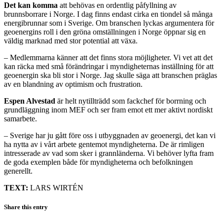
Det kan komma
att behövas en ordentlig påfyllning av
brunnsborrare i Norge. I dag finns endast cirka en tiondel så många
energibrunnar som i Sverige. Om branschen lyckas argumentera för
geoenergins roll i den gröna omställningen i Norge öppnar sig en
väldig marknad med stor potential att växa.
– Medlemmarna känner att det finns stora möjligheter. Vi vet att det
kan räcka med små förändringar i myndigheternas inställning för att
geoenergin ska bli stor i Norge. Jag skulle säga att branschen präglas
av en blandning av optimism och frustration.
Espen Alvestad
är helt nytillträdd som fackchef för borrning och
grundläggning inom MEF och ser fram emot ett mer aktivt nordiskt
samarbete.
– Sverige har ju gått före oss i utbyggnaden av geoenergi, det kan vi
ha nytta av i vårt arbete gentemot myndigheterna. De är rimligen
intresserade av vad som sker i grannländerna. Vi behöver lyfta fram
de goda exemplen både för myndigheterna och befolkningen
generellt.
TEXT:
LARS WIRTÉN
Share this entry