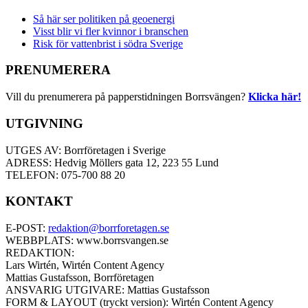
Så här ser politiken på geoenergi
Visst blir vi fler kvinnor i branschen
Risk för vattenbrist i södra Sverige
PRENUMERERA
Vill du prenumerera på papperstidningen Borrsvängen?
Klicka här!
UTGIVNING
UTGES AV: Borrföretagen i Sverige
ADRESS: Hedvig Möllers gata 12, 223 55 Lund
TELEFON: 075-700 88 20
KONTAKT
E-POST:
redaktion@borrforetagen.se
WEBBPLATS: www.borrsvangen.se
REDAKTION:
Lars Wirtén, Wirtén Content Agency
Mattias Gustafsson, Borrföretagen
ANSVARIG UTGIVARE: Mattias Gustafsson
FORM & LAYOUT (tryckt version): Wirtén Content Agency