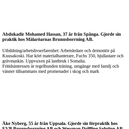
Abdukadir Mohamed Hassan, 37 år från Spånga. Gjorde sin
praktik hos Mälaröarnas Brunnsborrning AB.
Utbildning/arbetslivserfarenhet: Arbetsledare och demontör på
Kuusakoski. Har kört materialhanterare, Fuchs 350, hjullastare och
grävmaskin. Uppvuxen på lantbruk i Somalia.
Fritidsintressen är regelbunden träning, umgänge med familj och
vänner tillsammans med promenader i skog och mark
Åke Nyberg, 55 år från Uppsala. Gjorde sin förpraktik hos
EVB Brunnsborrning AB och Wessman Drillling Solution AB.