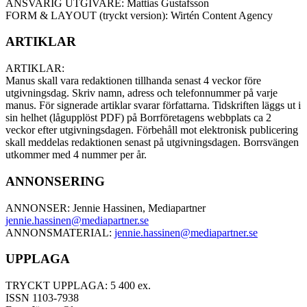
ANSVARIG UTGIVARE: Mattias Gustafsson
FORM & LAYOUT (tryckt version): Wirtén Content Agency
ARTIKLAR
ARTIKLAR:
Manus skall vara redaktionen tillhanda senast 4 veckor före
utgivningsdag. Skriv namn, adress och telefonnummer på varje
manus. För signerade artiklar svarar författarna. Tidskriften läggs ut i
sin helhet (lågupplöst PDF) på Borrföretagens webbplats ca 2
veckor efter utgivningsdagen. Förbehåll mot elektronisk publicering
skall meddelas redaktionen senast på utgivningsdagen. Borrsvängen
utkommer med 4 nummer per år.
ANNONSERING
ANNONSER: Jennie Hassinen, Mediapartner
jennie.hassinen@mediapartner.
se
ANNONSMATERIAL:
jennie.hassinen@mediapartner.
se
UPPLAGA
TRYCKT UPPLAGA: 5 400 ex.
ISSN 1103-7938