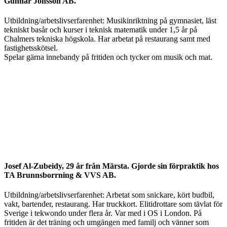
Gunnar Jonsson AB.
Utbildning/arbetslivserfarenhet: Musikinriktning på gymnasiet, läst
tekniskt basår och kurser i teknisk matematik under 1,5 år på
Chalmers tekniska högskola. Har arbetat på restaurang samt med
fastighetsskötsel.
Spelar gärna innebandy på fritiden och tycker om musik och mat.
Josef Al-Zubeidy, 29 år från Märsta. Gjorde sin förpraktik hos
TA Brunnsborrning & VVS AB.
Utbildning/arbetslivserfarenhet: Arbetat som snickare, kört budbil,
vakt, bartender, restaurang. Har truckkort. Elitidrottare som tävlat för
Sverige i tekwondo under flera år. Var med i OS i London. På
fritiden är det träning och umgängen med familj och vänner som