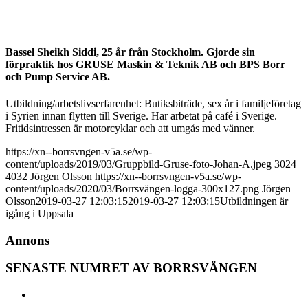
Bassel Sheikh Siddi, 25 år från Stockholm. Gjorde sin
förpraktik hos GRUSE Maskin & Teknik AB och BPS Borr
och Pump Service AB.
Utbildning/arbetslivserfarenhet: Butiksbiträde, sex år i familjeföretag
i Syrien innan flytten till Sverige. Har arbetat på café i Sverige.
Fritidsintressen är motorcyklar och att umgås med vänner.
https://xn--borrsvngen-v5a.se/wp-
content/uploads/2019/03/Gruppbild-Gruse-foto-Johan-A.jpeg
3024
4032
Jörgen Olsson
https://xn--borrsvngen-v5a.se/wp-
content/uploads/2020/03/Borrsvängen-logga-300x127.png
Jörgen
Olsson
2019-03-27 12:03:15
2019-03-27 12:03:15
Utbildningen är
igång i Uppsala
Annons
SENASTE NUMRET AV BORRSVÄNGEN