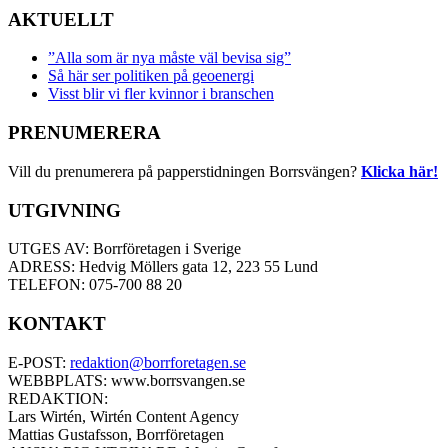
AKTUELLT
”Alla som är nya måste väl bevisa sig”
Så här ser politiken på geoenergi
Visst blir vi fler kvinnor i branschen
PRENUMERERA
Vill du prenumerera på papperstidningen Borrsvängen?
Klicka här!
UTGIVNING
UTGES AV: Borrföretagen i Sverige
ADRESS: Hedvig Möllers gata 12, 223 55 Lund
TELEFON: 075-700 88 20
KONTAKT
E-POST:
redaktion@borrforetagen.se
WEBBPLATS: www.borrsvangen.se
REDAKTION:
Lars Wirtén, Wirtén Content Agency
Mattias Gustafsson, Borrföretagen