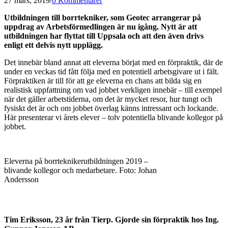
27 mars, 2019
/
0 Kommentarer
Utbildningen till borrtekniker, som Geotec arrangerar på
uppdrag av Arbetsförmedlingen är nu igång. Nytt är att
utbildningen har flyttat till Uppsala och att den även drivs
enligt ett delvis nytt upplägg.
Det innebär bland annat att eleverna börjat med en förpraktik, där de
under en veckas tid fått följa med en potentiell arbetsgivare ut i fält.
Förpraktiken är till för att ge eleverna en chans att bilda sig en
realistisk uppfattning om vad jobbet verkligen innebär – till exempel
när det gäller arbetstiderna, om det är mycket resor, hur tungt och
fysiskt det är och om jobbet överlag känns intressant och lockande.
Här presenterar vi årets elever – tolv potentiella blivande kollegor på
jobbet.
Eleverna på borrteknikerutbildningen 2019 –
blivande kollegor och medarbetare. Foto: Johan
Andersson
Tim Eriksson, 23 år från Tierp. Gjorde sin förpraktik hos Ing.