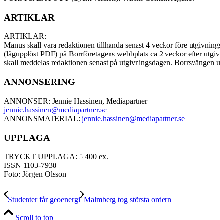
ARTIKLAR
ARTIKLAR:
Manus skall vara redaktionen tillhanda senast 4 veckor före utgivnings
(lågupplöst PDF) på Borrföretagens webbplats ca 2 veckor efter utgiv
skall meddelas redaktionen senast på utgivningsdagen. Borrsvängen
ANNONSERING
ANNONSER: Jennie Hassinen, Mediapartner
jennie.hassinen@mediapartner.
se
ANNONSMATERIAL:
jennie.hassinen@mediapartner.
se
UPPLAGA
TRYCKT UPPLAGA: 5 400 ex.
ISSN 1103-7938
Foto: Jörgen Olsson
Studenter får geoenergi
Malmberg tog största ordern
Scroll to top