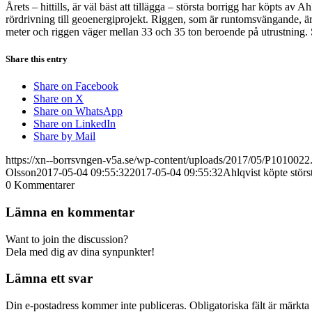
Årets – hittills, är väl bäst att tillägga – största borrigg har köpts
rördrivning till geoenergiprojekt. Riggen, som är runtomsvängande, ä
meter och riggen väger mellan 33 och 35 ton beroende på utrustning.
Share this entry
Share on Facebook
Share on X
Share on WhatsApp
Share on LinkedIn
Share by Mail
https://xn--borrsvngen-v5a.se/wp-content/uploads/2017/05/P1010022
Olsson
2017-05-04 09:55:32
2017-05-04 09:55:32
Ahlqvist köpte störs
0
Kommentarer
Lämna en kommentar
Want to join the discussion?
Dela med dig av dina synpunkter!
Lämna ett svar
Din e-postadress kommer inte publiceras.
Obligatoriska fält är märkta