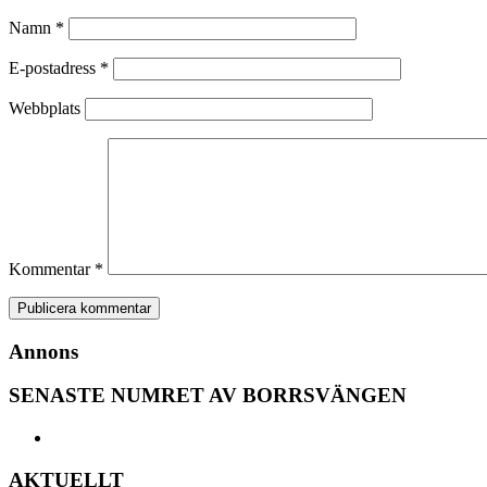
Namn
*
E-postadress
*
Webbplats
Kommentar
*
Annons
SENASTE NUMRET AV BORRSVÄNGEN
AKTUELLT