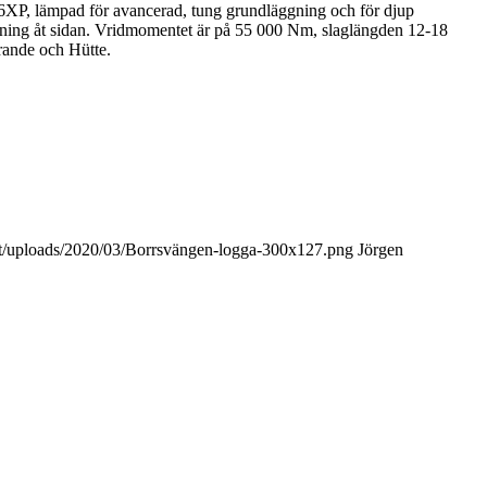
 C16XP, lämpad för avancerad, tung grundläggning och för djup
lutning åt sidan. Vridmomentet är på 55 000 Nm, slaglängden 12-18
rande och Hütte.
nt/uploads/2020/03/Borrsvängen-logga-300x127.png
Jörgen