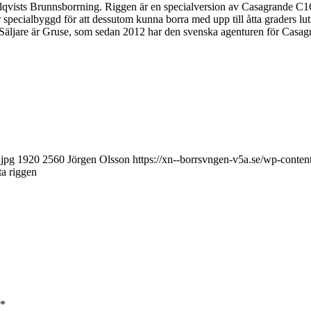
 av Ahlqvists Brunnsborrning. Riggen är en specialversion av Casagrande
r specialbyggd för att dessutom kunna borra med upp till åtta graders 
 Säljare är Gruse, som sedan 2012 har den svenska agenturen för Casag
.jpg
1920
2560
Jörgen Olsson
https://xn--borrsvngen-v5a.se/wp-conte
ta riggen
*