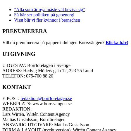
”Alla som är nya måste väl bevisa sig”
Så här ser politiken på geoenergi
Visst blir vi fler kvinnor i branschen
PRENUMERERA
Vill du prenumerera på papperstidningen Borrsvängen?
Klicka här!
UTGIVNING
UTGES AV: Borrföretagen i Sverige
ADRESS: Hedvig Möllers gata 12, 223 55 Lund
TELEFON: 075-700 88 20
KONTAKT
E-POST:
redaktion@borrforetagen.se
WEBBPLATS: www.borrsvangen.se
REDAKTION:
Lars Wirtén, Wirtén Content Agency
Mattias Gustafsson, Borrföretagen
ANSVARIG UTGIVARE: Mattias Gustafsson
FORM & LAYOUT (tryckt version): Wirtén Content Agency