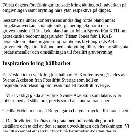
Första dagens föreläsningar kretsade kring tätning och påverkan på
omgivningen samt brytning nära ytan respektive på djupet.
Sessionerna under konferensens andra dag rörde bland annat
projektsamverkan, sprängteknik, planering, ekonomi och
gruvexpansion. Här talade bland annat Johan Spross från KTH om
geotekniska bedömningsgrunder. Tristan Jones från LKAB
berättade om planeringen kring framtidens brytning i LKAB:s
gruvor, ett högaktuellt ämne med anknytning till fynden av sällsynta
jordartsmetaller och omställningen till fossilfri gruvbrytning.
Inspiration kring hållbarhet
Ett särskilt tema var kring just hållbarhet. Konferensen gästades av
Svante Axelsson från Fossilfritt Sverige som höll en
inspirationsföreläsning om resan mot ett fossilfritt Sverige.
– Vi är väldigt glada att vi fick Svante Axelsson som talare. Alla
jobbar med att ställa om, precis som i alla andra branscher.
Cecilia Fridell menar att Bergdagarna betyder mycket för branschen.
– Det är viktigt att mötas och prata med branschkollegor och
utställare och ta del av den senaste utvecklingen och forskningen. Vi
har till exempel ett särskilt block på bergmekanikdagen där vi