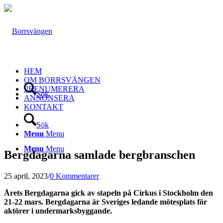
HEM
OM BORRSVÄNGEN
PRENUMERERA
Sök
ANNONSERA
KONTAKT
Sök
Menu
Menu
Menu
Menu
Bergdagarna samlade bergbranschen
25 april, 2023
/
0 Kommentarer
Årets Bergdagarna gick av stapeln på Cirkus i Stockholm den
21-22 mars. Bergdagarna är Sveriges ledande mötesplats för
aktörer i undermarksbyggande.