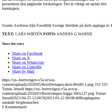
presenterar den pågående forskningen. Det är viktigt att sprida den
kunskapen.
Svante Axelsson från Fossilfritt Sverige föreläste på årets upplaga av
TEXT:
LARS WIRTÉN
FOTO:
ANDERS G WARNE
Share this entry
Share on Facebook
Share on X
Share on WhatsApp
Share on LinkedIn
Share by Mail
https://xn--borrsvngen-v5a.se/wp-
content/uploads/2020/05/Borrföretagen-ikon-80x80-1.png
333
333
Tomas Jensell
https://xn--borrsvngen-v5a.se/wp-
content/uploads/2020/03/Borrsvängen-logga-300x127.png
Tomas
Jensell
2023-04-25 12:00:56
2023-05-12 09:08:40
Bergdagarna
samlade bergbranschen
0
Kommentarer