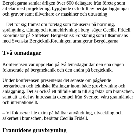
Bergdagarna samlar årligen över 600 deltagare från företag som
arbetar med projektering, byggande och drift av berganläggningar
och gruvor samt tillverkare av maskiner och utrustning.
– Det rör sig främst om företag som fokuserar på borrning,
sprängning, tätning och tunneldrivning i berg, säger Cecilia Fridell,
koordinator på Stiftelsen Bergteknisk Forskning som tillsammans
med Svenska Bergteknikföreningen arrangerar Bergdagarna.
Två temadagar
Konferensen var uppdelad på två temadagar där den ena dagen
fokuserade på bergmekanik och den andra på bergteknik.
Under konferensen presenteras det senaste om pågående
bergarbeten och tekniska lösningar inom både gruvbrytning och
anläggning. Det är också ett tillfälle att ta till sig fakta om branschen,
samt att ta del av intressanta exempel från Sverige, våra grannländer
och internationellt.
– Vi fokuserar lite extra på hållbar användning, utveckling och
säkerhet i branschen, berättar Cecilia Fridell.
Framtidens gruvbrytning