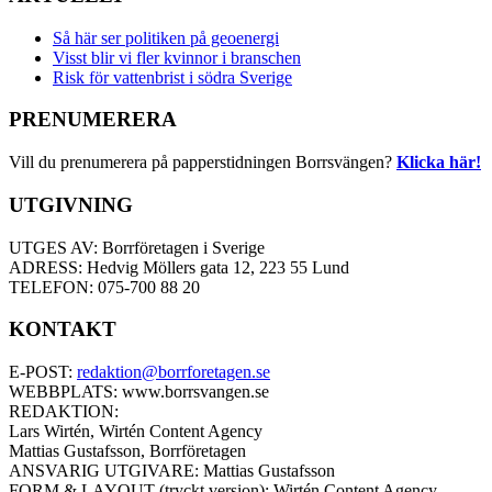
Så här ser politiken på geoenergi
Visst blir vi fler kvinnor i branschen
Risk för vattenbrist i södra Sverige
PRENUMERERA
Vill du prenumerera på papperstidningen Borrsvängen?
Klicka här!
UTGIVNING
UTGES AV: Borrföretagen i Sverige
ADRESS: Hedvig Möllers gata 12, 223 55 Lund
TELEFON: 075-700 88 20
KONTAKT
E-POST:
redaktion@borrforetagen.se
WEBBPLATS: www.borrsvangen.se
REDAKTION:
Lars Wirtén, Wirtén Content Agency
Mattias Gustafsson, Borrföretagen
ANSVARIG UTGIVARE: Mattias Gustafsson
FORM & LAYOUT (tryckt version): Wirtén Content Agency