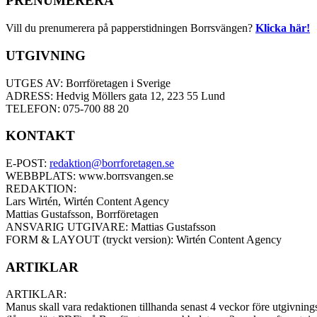
PRENUMERERA
Vill du prenumerera på papperstidningen Borrsvängen?
Klicka här!
UTGIVNING
UTGES AV: Borrföretagen i Sverige
ADRESS: Hedvig Möllers gata 12, 223 55 Lund
TELEFON: 075-700 88 20
KONTAKT
E-POST:
redaktion@borrforetagen.se
WEBBPLATS: www.borrsvangen.se
REDAKTION:
Lars Wirtén, Wirtén Content Agency
Mattias Gustafsson, Borrföretagen
ANSVARIG UTGIVARE: Mattias Gustafsson
FORM & LAYOUT (tryckt version): Wirtén Content Agency
ARTIKLAR
ARTIKLAR:
Manus skall vara redaktionen tillhanda senast 4 veckor före utgivnings