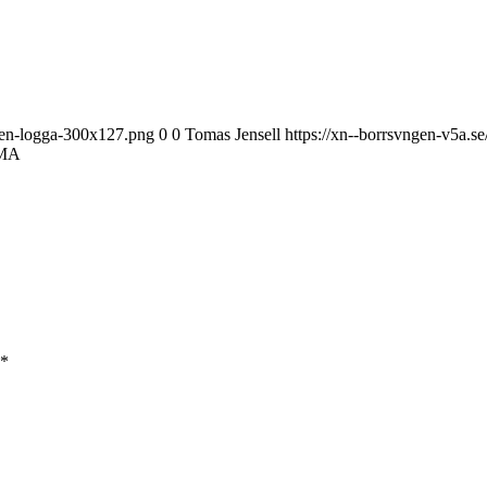
ngen-logga-300x127.png
0
0
Tomas Jensell
https://xn--borrsvngen-v5a.
MA
*