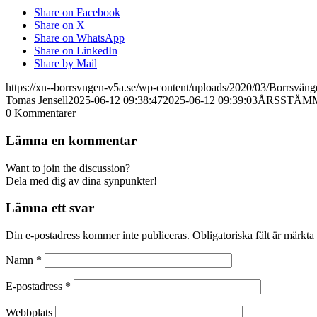
Share on Facebook
Share on X
Share on WhatsApp
Share on LinkedIn
Share by Mail
https://xn--borrsvngen-v5a.se/wp-content/uploads/2020/03/Borrsvä
Tomas Jensell
2025-06-12 09:38:47
2025-06-12 09:39:03
ÅRSSTÄM
0
Kommentarer
Lämna en kommentar
Want to join the discussion?
Dela med dig av dina synpunkter!
Lämna ett svar
Din e-postadress kommer inte publiceras.
Obligatoriska fält är märkta
Namn
*
E-postadress
*
Webbplats