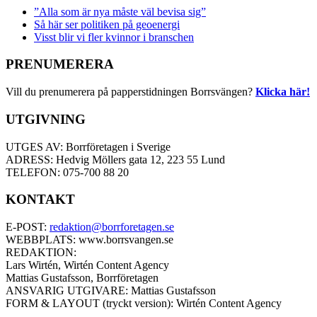
”Alla som är nya måste väl bevisa sig”
Så här ser politiken på geoenergi
Visst blir vi fler kvinnor i branschen
PRENUMERERA
Vill du prenumerera på papperstidningen Borrsvängen?
Klicka här!
UTGIVNING
UTGES AV: Borrföretagen i Sverige
ADRESS: Hedvig Möllers gata 12, 223 55 Lund
TELEFON: 075-700 88 20
KONTAKT
E-POST:
redaktion@borrforetagen.se
WEBBPLATS: www.borrsvangen.se
REDAKTION:
Lars Wirtén, Wirtén Content Agency
Mattias Gustafsson, Borrföretagen
ANSVARIG UTGIVARE: Mattias Gustafsson
FORM & LAYOUT (tryckt version): Wirtén Content Agency