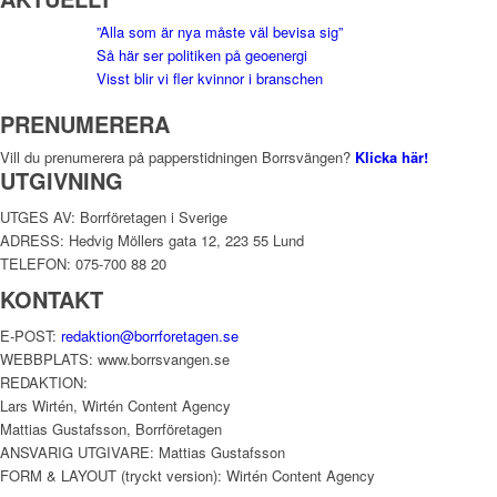
”Alla som är nya måste väl bevisa sig”
Så här ser politiken på geoenergi
Visst blir vi fler kvinnor i branschen
PRENUMERERA
Vill du prenumerera på papperstidningen Borrsvängen?
Klicka här!
UTGIVNING
UTGES AV: Borrföretagen i Sverige
ADRESS: Hedvig Möllers gata 12, 223 55 Lund
TELEFON: 075-700 88 20
KONTAKT
E-POST:
redaktion@borrforetagen.se
WEBBPLATS: www.borrsvangen.se
REDAKTION:
Lars Wirtén, Wirtén Content Agency
Mattias Gustafsson, Borrföretagen
ANSVARIG UTGIVARE: Mattias Gustafsson
FORM & LAYOUT (tryckt version): Wirtén Content Agency