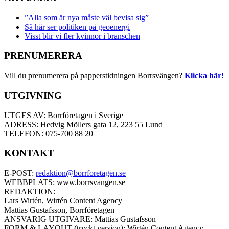
”Alla som är nya måste väl bevisa sig”
Så här ser politiken på geoenergi
Visst blir vi fler kvinnor i branschen
PRENUMERERA
Vill du prenumerera på papperstidningen Borrsvängen?
Klicka här!
UTGIVNING
UTGES AV: Borrföretagen i Sverige
ADRESS: Hedvig Möllers gata 12, 223 55 Lund
TELEFON: 075-700 88 20
KONTAKT
E-POST:
redaktion@borrforetagen.se
WEBBPLATS: www.borrsvangen.se
REDAKTION:
Lars Wirtén, Wirtén Content Agency
Mattias Gustafsson, Borrföretagen
ANSVARIG UTGIVARE: Mattias Gustafsson
FORM & LAYOUT (tryckt version): Wirtén Content Agency