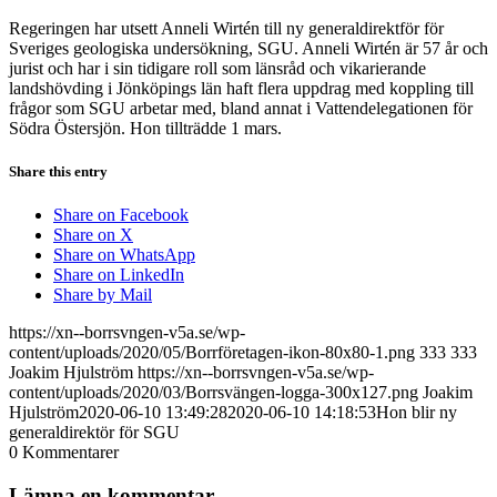
Regeringen har utsett Anneli Wirtén till ny generaldirektför för
Sveriges geologiska undersökning, SGU. Anneli Wirtén är 57 år och
jurist och har i sin tidigare roll som länsråd och vikarierande
landshövding i Jönköpings län haft
flera uppdrag med koppling till
frågor som SGU arbetar med, bland annat i Vatten
delegationen för
Södra Östersjön. Hon tillträdde 1 mars.
Share this entry
Share on Facebook
Share on X
Share on WhatsApp
Share on LinkedIn
Share by Mail
https://xn--borrsvngen-v5a.se/wp-
content/uploads/2020/05/Borrföretagen-ikon-80x80-1.png
333
333
Joakim Hjulström
https://xn--borrsvngen-v5a.se/wp-
content/uploads/2020/03/Borrsvängen-logga-300x127.png
Joakim
Hjulström
2020-06-10 13:49:28
2020-06-10 14:18:53
Hon blir ny
generaldirektör för SGU
0
Kommentarer
Lämna en kommentar