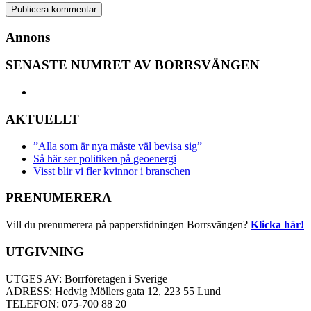
Annons
SENASTE NUMRET AV BORRSVÄNGEN
AKTUELLT
”Alla som är nya måste väl bevisa sig”
Så här ser politiken på geoenergi
Visst blir vi fler kvinnor i branschen
PRENUMERERA
Vill du prenumerera på papperstidningen Borrsvängen?
Klicka här!
UTGIVNING
UTGES AV: Borrföretagen i Sverige
ADRESS: Hedvig Möllers gata 12, 223 55 Lund
TELEFON: 075-700 88 20