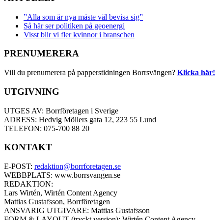
”Alla som är nya måste väl bevisa sig”
Så här ser politiken på geoenergi
Visst blir vi fler kvinnor i branschen
PRENUMERERA
Vill du prenumerera på papperstidningen Borrsvängen?
Klicka här!
UTGIVNING
UTGES AV: Borrföretagen i Sverige
ADRESS: Hedvig Möllers gata 12, 223 55 Lund
TELEFON: 075-700 88 20
KONTAKT
E-POST:
redaktion@borrforetagen.se
WEBBPLATS: www.borrsvangen.se
REDAKTION:
Lars Wirtén, Wirtén Content Agency
Mattias Gustafsson, Borrföretagen
ANSVARIG UTGIVARE: Mattias Gustafsson
FORM & LAYOUT (tryckt version): Wirtén Content Agency