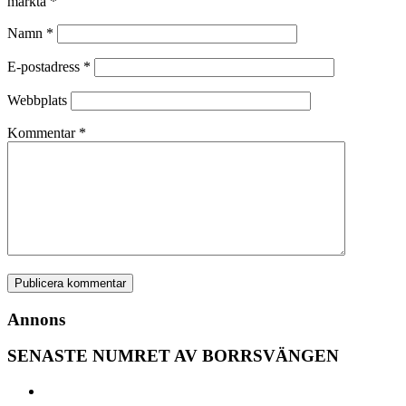
märkta
*
Namn
*
E-postadress
*
Webbplats
Kommentar
*
Annons
SENASTE NUMRET AV BORRSVÄNGEN