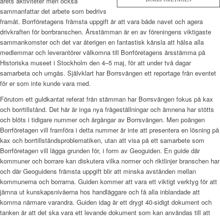
årets aktiviteter men också
sammanfattar det arbete som bedrivs
framåt. Borrföretagens främsta uppgift är att vara både navet och agera
drivkraften för borrbranschen. Årsstämman är en av föreningens viktigaste
sammankomster och det var återigen en fantastisk känsla att hälsa alla
medlemmar och leverantörer välkomna till Borrföretagens årsstämma på
Historiska museet i Stockholm den 4–5 maj, för att under två dagar
samarbeta och umgås. Självklart har Borrsvängen ett reportage från eventet
för er som inte kunde vara med.
Förutom ett guldkantat referat från stämman har Borrsvängen fokus på kax
och borrtillstånd. Det här är inga nya frågeställningar och ämnena har stötts
och blöts i tidigare nummer och årgångar av Borrsvängen. Men poängen
Borrföretagen vill framföra i detta nummer är inte att presentera en lösning på
kax och borrtillståndsproblematiken, utan att visa på ett samarbete som
Borrföretagen vill lägga grunden för, i form av Geoguiden. En guide där
kommuner och borrare kan diskutera vilka normer och riktlinjer branschen har
och där Geoguidens främsta uppgift blir att minska avstånden mellan
kommunerna och borrarna. Guiden kommer att vara ett viktigt verktyg för att
jämna ut kunskapsnivåerna hos handläggare och få alla inblandade att
komma närmare varandra. Guiden idag är ett drygt 40-sidigt dokument och
tanken är att det ska vara ett levande dokument som kan användas till att