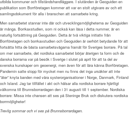
utbilda kommuner och tillståndshandläggare. I slutänden är Geoguiden en
publikation som Borrföretagen kommer att var en stolt utgivare av och ett
samlingsdokument för alla i branschen att samarbete kring.
Men samarbetet stannar inte där och utvecklingsmöjligheterna av Geoguiden
är många. Borrkaxstudien, som ni också kan läsa i detta nummer, är en
naturlig fortsättning på Geoguiden. Detta är två viktiga initiativ från
Borrföretagen och borrkaxstudien och Geoguiden är oerhört betydande för att
fortsätta hitta de bästa samarbetsvägarna framåt för Sveriges borrare. På tal
om mer samarbete, det nordiska samarbetet börjar återigen ta form och de
danska borrarna var på besök i Sverige i slutet på april för att ta del av
svenska kunskaper om geoenergi, men även för att lära känna Borrföretagen.
Pandemin satte stopp för mycket men nu finns det inga ursäkter att inte
”åter” knyta banden med våra systerorganisationer i Norge, Danmark, Finland
och Island. Jag tar tillfället i akt och hälsar alla nordiska borrare hjärtligt
välkomna till Brunnsborrardagen den i 31 augusti till 1 september. Nordiska
borrare: Missa inte chansen att ses på Steninge Bruk och diskutera nordiska
borrmöjligheter!
Trevlig sommar och vi ses på Brunnsborrardagen.