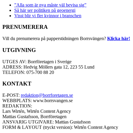
”Alla som är nya måste väl bevisa sig”
Så här ser politiken på geoenergi
Visst blir vi fler kvinnor i branschen
PRENUMERERA
Vill du prenumerera på papperstidningen Borrsvängen?
Klicka här!
UTGIVNING
UTGES AV: Borrföretagen i Sverige
ADRESS: Hedvig Möllers gata 12, 223 55 Lund
TELEFON: 075-700 88 20
KONTAKT
E-POST:
redaktion@borrforetagen.se
WEBBPLATS: www.borrsvangen.se
REDAKTION:
Lars Wirtén, Wirtén Content Agency
Mattias Gustafsson, Borrföretagen
ANSVARIG UTGIVARE: Mattias Gustafsson
FORM & LAYOUT (tryckt version): Wirtén Content Agency