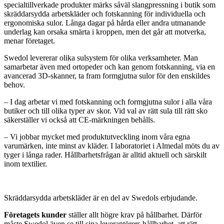
specialtillverkade produkter märks såväl slangpressning i butik som
skräddarsydda arbetskläder och fotskanning för individuella och
ergonomiska sulor. Långa dagar på hårda eller andra utmanande
underlag kan orsaka smärta i kroppen, men det går att motverka,
menar företaget.
Swedol levererar olika sulsystem för olika verksamheter. Man
samarbetar även med ortopeder och kan genom fotskanning, via en
avancerad 3D-skanner, ta fram formgjutna sulor för den enskildes
behov.
– I dag arbetar vi med fotskanning och formgjutna sulor i alla våra
butiker och till olika typer av skor. Vid val av rätt sula till rätt sko
säkerställer vi också att CE-märkningen behålls.
– Vi jobbar mycket med produktutveckling inom våra egna
varumärken, inte minst av kläder. I laboratoriet i Almedal möts du av
tyger i långa rader. Hållbarhetsfrågan är alltid aktuell och särskilt
inom textilier.
Skräddarsydda arbetskläder är en del av Swedols erbjudande.
Företagets kunder
ställer allt högre krav på hållbarhet. Därför
måste Swedol även se till sina leverantörers hållbarhet, att rätt