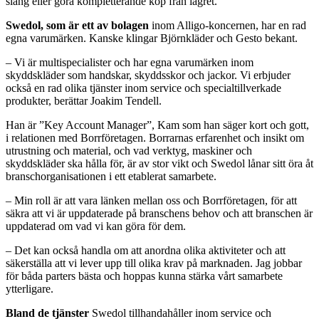
slang eller göra kompletterande köp från lagret.
Swedol, som är ett av bolagen
inom Alligo-koncernen, har en rad
egna varumärken. Kanske klingar Björnkläder och Gesto bekant.
– Vi är multispecialister och har egna varumärken inom
skyddskläder som handskar, skyddsskor och jackor. Vi erbjuder
också en rad olika tjänster inom service och specialtillverkade
produkter, berättar Joakim Tendell.
Han är ”Key Account Manager”, Kam som han säger kort och gott,
i relationen med Borrföretagen. Borrarnas erfarenhet och insikt om
utrustning och material, och vad verktyg, maskiner och
skyddskläder ska hålla för, är av stor vikt och Swedol lånar sitt öra åt
branschorganisationen i ett etablerat samarbete.
– Min roll är att vara länken mellan oss och Borrföretagen, för att
säkra att vi är uppdaterade på branschens behov och att branschen är
uppdaterad om vad vi kan göra för dem.
– Det kan också handla om att anordna olika aktiviteter och att
säkerställa att vi lever upp till olika krav på marknaden. Jag jobbar
för båda parters bästa och hoppas kunna stärka vårt samarbete
ytterligare.
Bland de tjänster
Swedol tillhandahåller inom service och