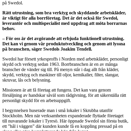
på Swedol.
Rätt utrustning, som bra verktyg och skyddande arbetskläder,
är viktigt för alla borrföretag. Det är det också för Swedol,
leverantör och multispecialist med uppdrag att möta borrarnas
behov.
– För oss är det avgörande att erbjuda funktionell utrustning.
Det kan vi genom vår produktutveckling och genom att lyssna
på branschen, säger Swedols Joakim Tendell.
Swedol har försett yrkesproffs i Norden med arbetskläder, personligt
skydd och verktyg sedan 1963. Borrbranschen är en av många
branscher de vänder sig till. På menyn står i dag allt från kläder,
skydd, verktyg och maskiner till oljor, kemikalier, filter, slangar,
skruvar, lås och belysning.
Missionen är att få företag att fungera. Det kan vara genom
försäljning av handskar såväl som rådgivning, för att säkerställa rätt
personligt skydd för en arbetsuppgift.
I begynnelsen huserade man i små lokaler i Skrubba utanför
Stockholm. Men när verksamheten expanderade flyttade företaget
till nuvarande lokaler i Tyresö. Här öppnade Swedol sin första butik,
ett ”hål i väggen” där kunden kunde få en koppling pressad på en