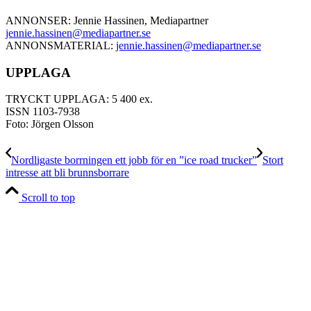
ANNONSER: Jennie Hassinen, Mediapartner
jennie.hassinen@mediapartner.
se
ANNONSMATERIAL:
jennie.hassinen@mediapartner.
se
UPPLAGA
TRYCKT UPPLAGA: 5 400 ex.
ISSN 1103-7938
Foto: Jörgen Olsson
Nordligaste borrningen ett jobb för en ”ice road trucker”
Stort
intresse att bli brunnsborrare
Scroll to top