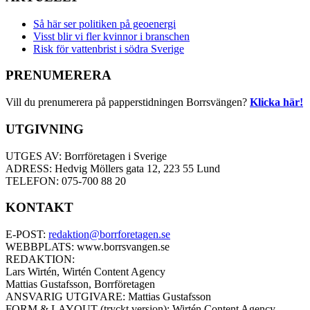
Så här ser politiken på geoenergi
Visst blir vi fler kvinnor i branschen
Risk för vattenbrist i södra Sverige
PRENUMERERA
Vill du prenumerera på papperstidningen Borrsvängen?
Klicka här!
UTGIVNING
UTGES AV: Borrföretagen i Sverige
ADRESS: Hedvig Möllers gata 12, 223 55 Lund
TELEFON: 075-700 88 20
KONTAKT
E-POST:
redaktion@borrforetagen.se
WEBBPLATS: www.borrsvangen.se
REDAKTION:
Lars Wirtén, Wirtén Content Agency
Mattias Gustafsson, Borrföretagen
ANSVARIG UTGIVARE: Mattias Gustafsson
FORM & LAYOUT (tryckt version): Wirtén Content Agency