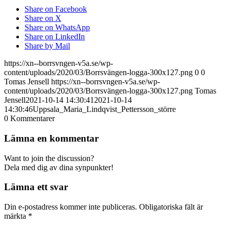
Share on Facebook
Share on X
Share on WhatsApp
Share on LinkedIn
Share by Mail
https://xn--borrsvngen-v5a.se/wp-
content/uploads/2020/03/Borrsvängen-logga-300x127.png
0
0
Tomas Jensell
https://xn--borrsvngen-v5a.se/wp-
content/uploads/2020/03/Borrsvängen-logga-300x127.png
Tomas
Jensell
2021-10-14 14:30:41
2021-10-14
14:30:46
Uppsala_Maria_Lindqvist_Pettersson_större
0
Kommentarer
Lämna en kommentar
Want to join the discussion?
Dela med dig av dina synpunkter!
Lämna ett svar
Din e-postadress kommer inte publiceras.
Obligatoriska fält är
märkta
*