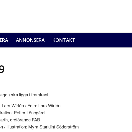
ERA
ANNONSERA
KONTAKT
9
tagen ska ligga i framkant
Lars Wirtén / Foto: Lars Wirtén
tration: Petter Lönegård
Barth, ordförande FAB
n / Illustration: Myra Starklint Söderström