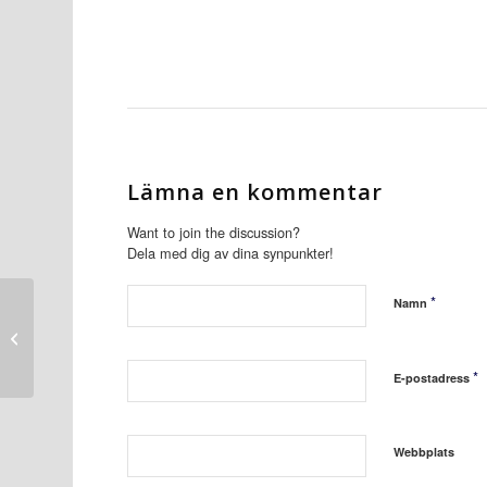
Lämna en kommentar
Want to join the discussion?
Dela med dig av dina synpunkter!
*
Namn
Ett samgående som
branschen har längtat
efter
*
E-postadress
Webbplats