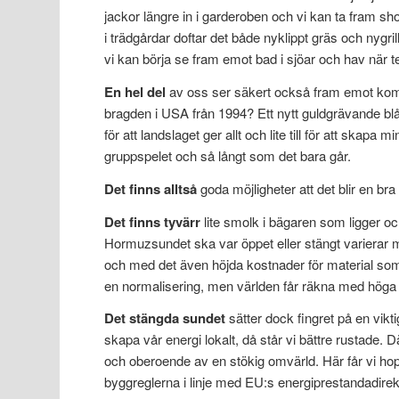
jackor längre in i garderoben och vi kan ta fram s
i trädgårdar doftar det både nyklippt gräs och nyg
vi kan börja se fram emot bad i sjöar och hav när tem
En hel del
av oss ser säkert också fram emot kom
bragden i USA från 1994? Ett nytt guldgrävande blågul
för att landslaget ger allt och lite till för att ska
gruppspelet och så långt som det bara går.
Det finns alltså
goda möjligheter att det blir en bra
Det finns tyvärr
lite smolk i bägaren som ligger oc
Hormuzsundet ska var öppet eller stängt varierar me
och med det även höjda kostnader för material so
en normalisering, men världen får räkna med höga p
Det stängda sundet
sätter dock fingret på en vik
skapa vår energi lokalt, då står vi bättre rustade. 
och oberoende av en stökig omvärld. Här får vi hopp
byggreglerna i linje med EU:s energiprestandadirekt