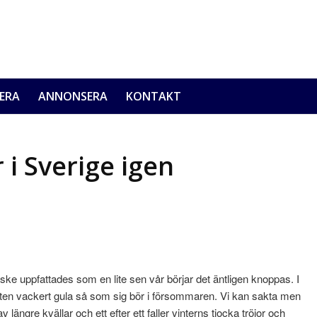
ERA
ANNONSERA
KONTAKT
 i Sverige igen
ke uppfattades som en lite sen vår börjar det äntligen knoppas. I
lten vackert gula så som sig bör i försommaren. Vi kan sakta men
v längre kvällar och ett efter ett faller vinterns tjocka tröjor och