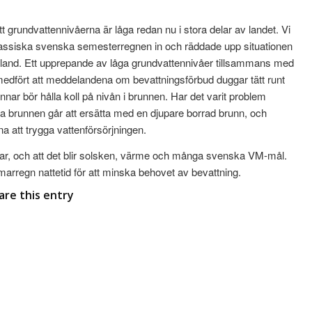
grundvattennivåerna är låga redan nu i stora delar av landet. Vi
 klassiska svenska semesterregnen in och räddade upp situationen
land. Ett upprepande av låga grundvattennivåer tillsammans med
r medfört att meddelandena om bevattningsförbud duggar tätt runt
ar bör hålla koll på nivån i brunnen. Har det varit problem
liga brunnen går att ersätta med en djupare borrad brunn, och
na att trygga vattenförsörjningen.
mar, och att det blir solsken, värme och många svenska VM-mål.
marregn nattetid för att minska behovet av bevattning.
are this entry