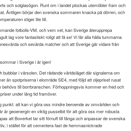
horts och solglasögon. Runt om i landet plockas utemöbler fram och
rillat. Äntligen börjar den svenska sommaren knacka på dörren, och
peraturen stiger lite till.
mande fotbolls-VM, och vem vet, kan Sverige återupprepa
t lag vore fantastiskt roligt att få se! Vi får alla hålla tummarna
pa minnesvärda och sevärda matcher och att Sverige går vidare från
 sommar i Sverige i år igen!
h bubblar i vårsolen. Det rådande världsläget där signalerna om
r än spotpriserna i elområde SE4, med följd att oljepriset rusat
m behövs till borrbranschen. Förhoppningsvis kommer en fred och
riser under lång tid framöver.
tig punkt: att kan vi göra oss mindre beroende av omvärlden och
Där är geoenergin en viktig pusselbit för att göra oss mer robusta
as att Boverket tar sitt förnuft till fånga och anpassar de svenska
iv, i stället för att cementera fast de hemmasnickrade