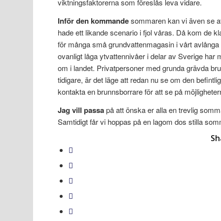
viktningsfaktorerna som föreslås leva vidare.
Inför den kommande
sommaren kan vi även se att 
hade ett likande scenario i fjol våras. Då kom de
för många små grundvattenmagasin i vårt avlånga 
ovanligt låga ytvattennivåer i delar av Sverige ha
om i landet. Privatpersoner med grunda grävda brunn
tidigare, är det läge att redan nu se om den befint
kontakta en brunnsborrare för att se på möjligheter
Jag vill passa
på att önska er alla en trevlig som
Samtidigt får vi hoppas på en lagom dos stilla som
Sh