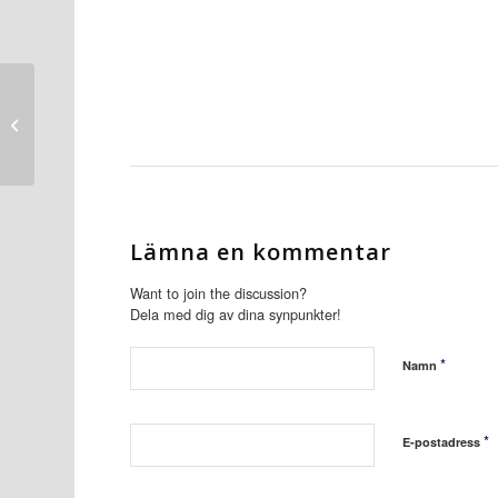
Uttag av grundvatten
kräver oftast tillstånd –
det här gäller
Lämna en kommentar
Want to join the discussion?
Dela med dig av dina synpunkter!
*
Namn
*
E-postadress