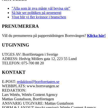
”Alla som är nya måste väl bevisa sig”
Så här ser politiken på geoenergi
Visst blir vi fler kvinnor i branschen
PRENUMERERA
Vill du prenumerera på papperstidningen Borrsvängen?
Klicka här!
UTGIVNING
UTGES AV: Borrföretagen i Sverige
ADRESS: Hedvig Möllers gata 12, 223 55 Lund
TELEFON: 075-700 88 20
KONTAKT
E-POST:
redaktion@borrforetagen.se
WEBBPLATS: www.borrsvangen.se
REDAKTION:
Lars Wirtén, Wirtén Content Agency
Mattias Gustafsson, Borrföretagen
ANSVARIG UTGIVARE: Mattias Gustafsson
FORM & LAYOUT (tryckt version): Wirtén Content Agency