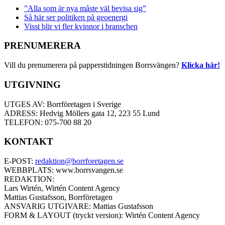
”Alla som är nya måste väl bevisa sig”
Så här ser politiken på geoenergi
Visst blir vi fler kvinnor i branschen
PRENUMERERA
Vill du prenumerera på papperstidningen Borrsvängen?
Klicka här!
UTGIVNING
UTGES AV: Borrföretagen i Sverige
ADRESS: Hedvig Möllers gata 12, 223 55 Lund
TELEFON: 075-700 88 20
KONTAKT
E-POST:
redaktion@borrforetagen.se
WEBBPLATS: www.borrsvangen.se
REDAKTION:
Lars Wirtén, Wirtén Content Agency
Mattias Gustafsson, Borrföretagen
ANSVARIG UTGIVARE: Mattias Gustafsson
FORM & LAYOUT (tryckt version): Wirtén Content Agency