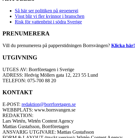
Så här ser politiken på geoenergi
Visst blir vi fler kvinnor i branschen
Risk för vattenbrist i södra Sverige
PRENUMERERA
Vill du prenumerera på papperstidningen Borrsvängen?
Klicka här!
UTGIVNING
UTGES AV: Borrföretagen i Sverige
ADRESS: Hedvig Möllers gata 12, 223 55 Lund
TELEFON: 075-700 88 20
KONTAKT
E-POST:
redaktion@borrforetagen.se
WEBBPLATS: www.borrsvangen.se
REDAKTION:
Lars Wirtén, Wirtén Content Agency
Mattias Gustafsson, Borrföretagen
ANSVARIG UTGIVARE: Mattias Gustafsson
FORM & LAYOUT (tryckt version): Wirtén Content Agency