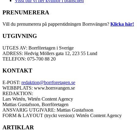
Visst blir vi fler kvinnor i branschen
PRENUMERERA
Vill du prenumerera på papperstidningen Borrsvängen?
Klicka här!
UTGIVNING
UTGES AV: Borrföretagen i Sverige
ADRESS: Hedvig Möllers gata 12, 223 55 Lund
TELEFON: 075-700 88 20
KONTAKT
E-POST:
redaktion@borrforetagen.se
WEBBPLATS: www.borrsvangen.se
REDAKTION:
Lars Wirtén, Wirtén Content Agency
Mattias Gustafsson, Borrföretagen
ANSVARIG UTGIVARE: Mattias Gustafsson
FORM & LAYOUT (tryckt version): Wirtén Content Agency
ARTIKLAR