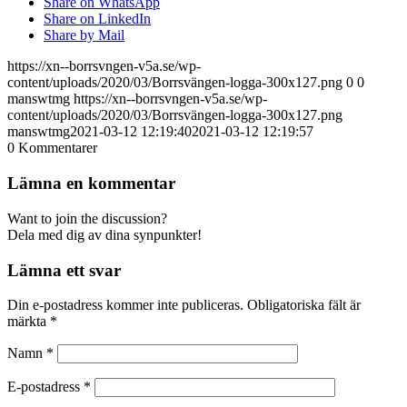
Share on WhatsApp
Share on LinkedIn
Share by Mail
https://xn--borrsvngen-v5a.se/wp-
content/uploads/2020/03/Borrsvängen-logga-300x127.png
0
0
manswtmg
https://xn--borrsvngen-v5a.se/wp-
content/uploads/2020/03/Borrsvängen-logga-300x127.png
manswtmg
2021-03-12 12:19:40
2021-03-12 12:19:57
0
Kommentarer
Lämna en kommentar
Want to join the discussion?
Dela med dig av dina synpunkter!
Lämna ett svar
Din e-postadress kommer inte publiceras.
Obligatoriska fält är
märkta
*
Namn
*
E-postadress
*