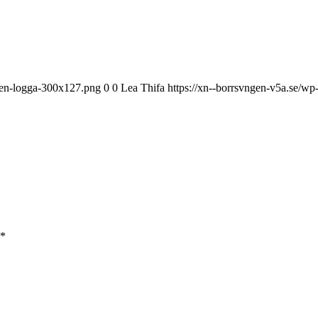
ngen-logga-300x127.png
0
0
Lea Thifa
https://xn--borrsvngen-v5a.se/w
*