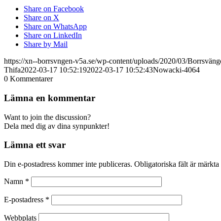
Share on Facebook
Share on X
Share on WhatsApp
Share on LinkedIn
Share by Mail
https://xn--borrsvngen-v5a.se/wp-content/uploads/2020/03/Borrsvä
Thifa
2022-03-17 10:52:19
2022-03-17 10:52:43
Nowacki-4064
0
Kommentarer
Lämna en kommentar
Want to join the discussion?
Dela med dig av dina synpunkter!
Lämna ett svar
Din e-postadress kommer inte publiceras.
Obligatoriska fält är märkta
Namn
*
E-postadress
*
Webbplats