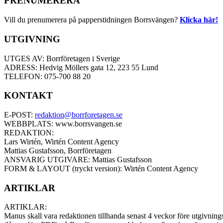
PRENUMERERA
Vill du prenumerera på papperstidningen Borrsvängen?
Klicka här!
UTGIVNING
UTGES AV: Borrföretagen i Sverige
ADRESS: Hedvig Möllers gata 12, 223 55 Lund
TELEFON: 075-700 88 20
KONTAKT
E-POST:
redaktion@borrforetagen.se
WEBBPLATS: www.borrsvangen.se
REDAKTION:
Lars Wirtén, Wirtén Content Agency
Mattias Gustafsson, Borrföretagen
ANSVARIG UTGIVARE: Mattias Gustafsson
FORM & LAYOUT (tryckt version): Wirtén Content Agency
ARTIKLAR
ARTIKLAR:
Manus skall vara redaktionen tillhanda senast 4 veckor före utgivnings