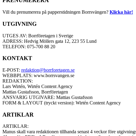
PRENUMERERA
Vill du prenumerera på papperstidningen Borrsvängen?
Klicka här!
UTGIVNING
UTGES AV: Borrföretagen i Sverige
ADRESS: Hedvig Möllers gata 12, 223 55 Lund
TELEFON: 075-700 88 20
KONTAKT
E-POST:
redaktion@borrforetagen.se
WEBBPLATS: www.borrsvangen.se
REDAKTION:
Lars Wirtén, Wirtén Content Agency
Mattias Gustafsson, Borrföretagen
ANSVARIG UTGIVARE: Mattias Gustafsson
FORM & LAYOUT (tryckt version): Wirtén Content Agency
ARTIKLAR
ARTIKLAR:
Manus skall vara redaktionen tillhanda senast 4 veckor före utgivnings