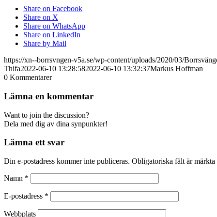
Share on Facebook
Share on X
Share on WhatsApp
Share on LinkedIn
Share by Mail
https://xn--borrsvngen-v5a.se/wp-content/uploads/2020/03/Borrsvä
Thifa
2022-06-10 13:28:58
2022-06-10 13:32:37
Markus Hoffman
0
Kommentarer
Lämna en kommentar
Want to join the discussion?
Dela med dig av dina synpunkter!
Lämna ett svar
Din e-postadress kommer inte publiceras.
Obligatoriska fält är märkta
Namn
*
E-postadress
*
Webbplats