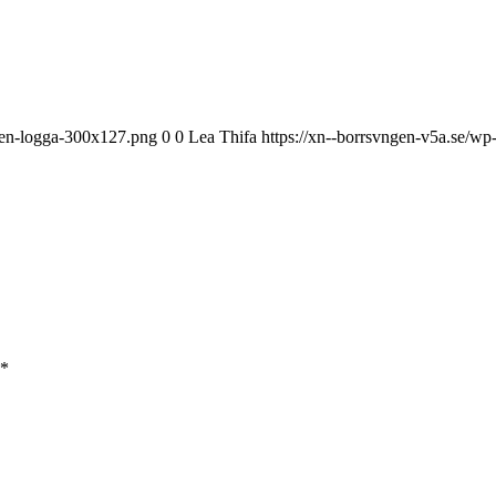
ngen-logga-300x127.png
0
0
Lea Thifa
https://xn--borrsvngen-v5a.se/w
*