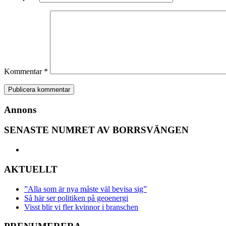
Kommentar
*
Annons
SENASTE NUMRET AV BORRSVÄNGEN
AKTUELLT
”Alla som är nya måste väl bevisa sig”
Så här ser politiken på geoenergi
Visst blir vi fler kvinnor i branschen