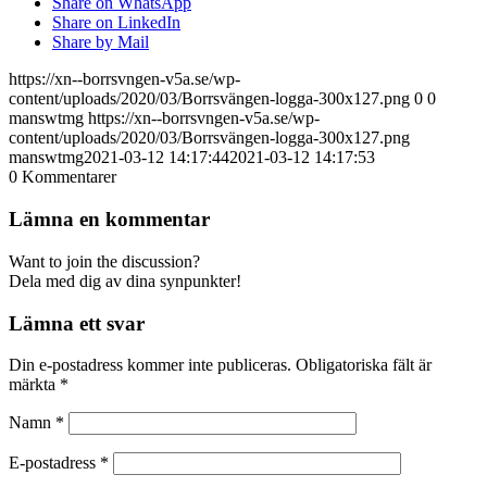
Share on WhatsApp
Share on LinkedIn
Share by Mail
https://xn--borrsvngen-v5a.se/wp-
content/uploads/2020/03/Borrsvängen-logga-300x127.png
0
0
manswtmg
https://xn--borrsvngen-v5a.se/wp-
content/uploads/2020/03/Borrsvängen-logga-300x127.png
manswtmg
2021-03-12 14:17:44
2021-03-12 14:17:53
0
Kommentarer
Lämna en kommentar
Want to join the discussion?
Dela med dig av dina synpunkter!
Lämna ett svar
Din e-postadress kommer inte publiceras.
Obligatoriska fält är
märkta
*
Namn
*
E-postadress
*