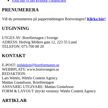
Visst blir vi fler kvinnor i branschen
PRENUMERERA
Vill du prenumerera på papperstidningen Borrsvängen?
Klicka här!
UTGIVNING
UTGES AV: Borrföretagen i Sverige
ADRESS: Hedvig Möllers gata 12, 223 55 Lund
TELEFON: 075-700 88 20
KONTAKT
E-POST:
redaktion@borrforetagen.se
WEBBPLATS: www.borrsvangen.se
REDAKTION:
Lars Wirtén, Wirtén Content Agency
Mattias Gustafsson, Borrföretagen
ANSVARIG UTGIVARE: Mattias Gustafsson
FORM & LAYOUT (tryckt version): Wirtén Content Agency
ARTIKLAR