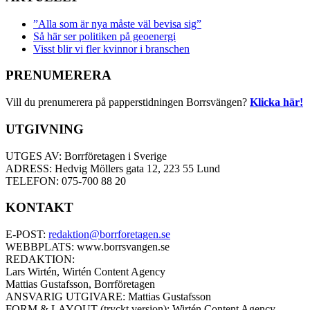
”Alla som är nya måste väl bevisa sig”
Så här ser politiken på geoenergi
Visst blir vi fler kvinnor i branschen
PRENUMERERA
Vill du prenumerera på papperstidningen Borrsvängen?
Klicka här!
UTGIVNING
UTGES AV: Borrföretagen i Sverige
ADRESS: Hedvig Möllers gata 12, 223 55 Lund
TELEFON: 075-700 88 20
KONTAKT
E-POST:
redaktion@borrforetagen.se
WEBBPLATS: www.borrsvangen.se
REDAKTION:
Lars Wirtén, Wirtén Content Agency
Mattias Gustafsson, Borrföretagen
ANSVARIG UTGIVARE: Mattias Gustafsson
FORM & LAYOUT (tryckt version): Wirtén Content Agency