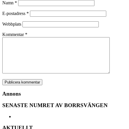
Namn
*
E-postadress
*
Webbplats
Kommentar
*
Annons
SENASTE NUMRET AV BORRSVÄNGEN
AKTUELLT