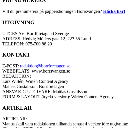
PRENUMERERA
Vill du prenumerera på papperstidningen Borrsvängen?
Klicka här!
UTGIVNING
UTGES AV: Borrföretagen i Sverige
ADRESS: Hedvig Möllers gata 12, 223 55 Lund
TELEFON: 075-700 88 20
KONTAKT
E-POST:
redaktion@borrforetagen.se
WEBBPLATS: www.borrsvangen.se
REDAKTION:
Lars Wirtén, Wirtén Content Agency
Mattias Gustafsson, Borrföretagen
ANSVARIG UTGIVARE: Mattias Gustafsson
FORM & LAYOUT (tryckt version): Wirtén Content Agency
ARTIKLAR
ARTIKLAR:
Manus skall vara redaktionen tillhanda senast 4 veckor före utgivnings