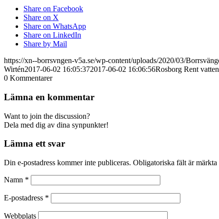
Share on Facebook
Share on X
Share on WhatsApp
Share on LinkedIn
Share by Mail
https://xn--borrsvngen-v5a.se/wp-content/uploads/2020/03/Borrsvä
Wirtén
2017-06-02 16:05:37
2017-06-02 16:06:56
Rosborg Rent vatten
0
Kommentarer
Lämna en kommentar
Want to join the discussion?
Dela med dig av dina synpunkter!
Lämna ett svar
Din e-postadress kommer inte publiceras.
Obligatoriska fält är märkta
Namn
*
E-postadress
*
Webbplats