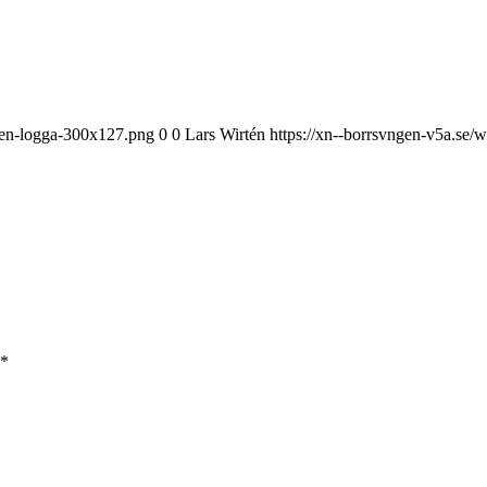
ngen-logga-300x127.png
0
0
Lars Wirtén
https://xn--borrsvngen-v5a.se
*