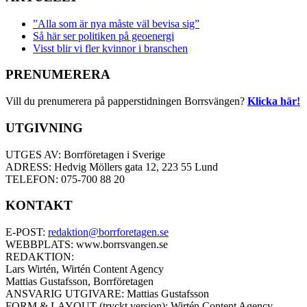
”Alla som är nya måste väl bevisa sig”
Så här ser politiken på geoenergi
Visst blir vi fler kvinnor i branschen
PRENUMERERA
Vill du prenumerera på papperstidningen Borrsvängen?
Klicka här!
UTGIVNING
UTGES AV: Borrföretagen i Sverige
ADRESS: Hedvig Möllers gata 12, 223 55 Lund
TELEFON: 075-700 88 20
KONTAKT
E-POST:
redaktion@borrforetagen.se
WEBBPLATS: www.borrsvangen.se
REDAKTION:
Lars Wirtén, Wirtén Content Agency
Mattias Gustafsson, Borrföretagen
ANSVARIG UTGIVARE: Mattias Gustafsson
FORM & LAYOUT (tryckt version): Wirtén Content Agency