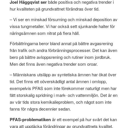
Joel Häggqvist ser
både positiva och negativa trender i
hur kvaliteten på grundvattnet förändras över tid.
– Vi ser en minskad försurning och minskad deposition av
vissa tungmetaller. Vi har också sett sjunkande halter för
näringsämnen som nitrat på flera håll.
Förbättringarna beror bland annat på bättre avgasrening
från trafik och andra förbränningsprocesser. Det kan även
bero på bättre avloppsrening och rutiner inom jordbruk.
Men det finns även negativa trender som oroar.
– Människans utsläpp av syntetiska ämnen har ökat över
tid. Det finns ett oöverskådligt antal ämnen i omlopp,
exempelvis PFAS som inte förekommer naturligt men har
fått storskalig spridning i mark- och vattenmiljön. Det är en
av vår tids stora kemikalieproblem, och något som inte
fanns för några decennier sedan.
PFAS-problematiken
är ett exempel på hur svårt det kan
vara att upptäcka förändringar av grundvattnets kvalitet.