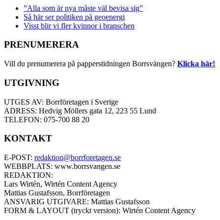
”Alla som är nya måste väl bevisa sig”
Så här ser politiken på geoenergi
Visst blir vi fler kvinnor i branschen
PRENUMERERA
Vill du prenumerera på papperstidningen Borrsvängen?
Klicka här!
UTGIVNING
UTGES AV: Borrföretagen i Sverige
ADRESS: Hedvig Möllers gata 12, 223 55 Lund
TELEFON: 075-700 88 20
KONTAKT
E-POST:
redaktion@borrforetagen.se
WEBBPLATS: www.borrsvangen.se
REDAKTION:
Lars Wirtén, Wirtén Content Agency
Mattias Gustafsson, Borrföretagen
ANSVARIG UTGIVARE: Mattias Gustafsson
FORM & LAYOUT (tryckt version): Wirtén Content Agency