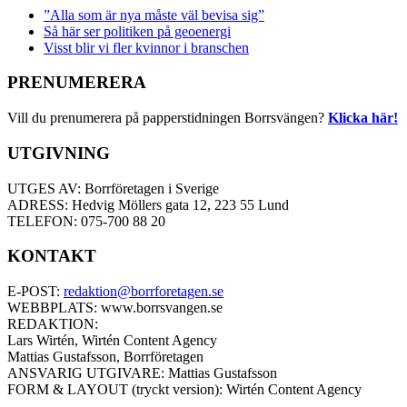
”Alla som är nya måste väl bevisa sig”
Så här ser politiken på geoenergi
Visst blir vi fler kvinnor i branschen
PRENUMERERA
Vill du prenumerera på papperstidningen Borrsvängen?
Klicka här!
UTGIVNING
UTGES AV: Borrföretagen i Sverige
ADRESS: Hedvig Möllers gata 12, 223 55 Lund
TELEFON: 075-700 88 20
KONTAKT
E-POST:
redaktion@borrforetagen.se
WEBBPLATS: www.borrsvangen.se
REDAKTION:
Lars Wirtén, Wirtén Content Agency
Mattias Gustafsson, Borrföretagen
ANSVARIG UTGIVARE: Mattias Gustafsson
FORM & LAYOUT (tryckt version): Wirtén Content Agency