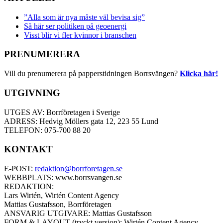
”Alla som är nya måste väl bevisa sig”
Så här ser politiken på geoenergi
Visst blir vi fler kvinnor i branschen
PRENUMERERA
Vill du prenumerera på papperstidningen Borrsvängen?
Klicka här!
UTGIVNING
UTGES AV: Borrföretagen i Sverige
ADRESS: Hedvig Möllers gata 12, 223 55 Lund
TELEFON: 075-700 88 20
KONTAKT
E-POST:
redaktion@borrforetagen.se
WEBBPLATS: www.borrsvangen.se
REDAKTION:
Lars Wirtén, Wirtén Content Agency
Mattias Gustafsson, Borrföretagen
ANSVARIG UTGIVARE: Mattias Gustafsson
FORM & LAYOUT (tryckt version): Wirtén Content Agency