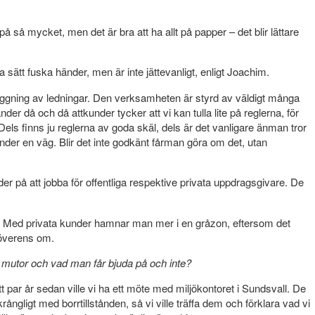
på så mycket, men det är bra att ha allt på papper – det blir lättare
a sätt fuska händer, men är inte jättevanligt, enligt Joachim.
äggning av ledningar. Den verksamheten är styrd av väldigt många
nder då och då attkunder tycker att vi kan tulla lite på reglerna, för
 Dels finns ju reglerna av goda skäl, dels är det vanligare änman tror
der en väg. Blir det inte godkänt fårman göra om det, utan
r på att jobba för offentliga respektive privata uppdragsgivare. De
ngel. Med privata kunder hamnar man mer i en gråzon, eftersom det
 överens om.
 mutor och vad man får bjuda på och inte?
 ett par år sedan ville vi ha ett möte med miljökontoret i Sundsvall. De
ångligt med borrtillstånden, så vi ville träffa dem och förklara vad vi