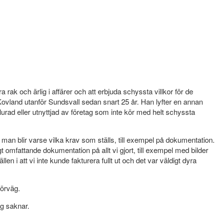
ak och ärlig i affärer och att erbjuda schyssta villkor för de
vland utanför Sundsvall sedan snart 25 år. Han lyfter en annan
lurad eller utnyttjad av företag som inte kör med helt schyssta
 man blir varse vilka krav som ställs, till exempel på dokumentation.
igt omfattande dokumentation på allt vi gjort, till exempel med bilder
llen i att vi inte kunde fakturera fullt ut och det var väldigt dyra
förväg.
jag saknar.