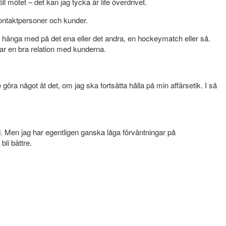
ll mötet – det kan jag tycka är lite överdrivet.
 kontaktpersoner och kunder.
tt hänga med på det ena eller det andra, en hockeymatch eller så.
har en bra relation med kunderna.
te göra något åt det, om jag ska fortsätta hålla på min affärsetik. I så
nd. Men jag har egentligen ganska låga förväntningar på
bli bättre.