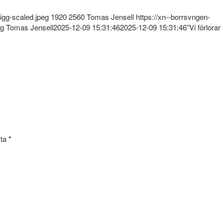
igg-scaled.jpeg
1920
2560
Tomas Jensell
https://xn--borrsvngen-
ng
Tomas Jensell
2025-12-09 15:31:46
2025-12-09 15:31:46
”Vi förlorar
kta
*