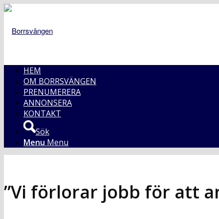
HEM
OM BORRSVÄNGEN
PRENUMERERA
ANNONSERA
KONTAKT
Sök
Menu
Menu
”Vi förlorar jobb för att 