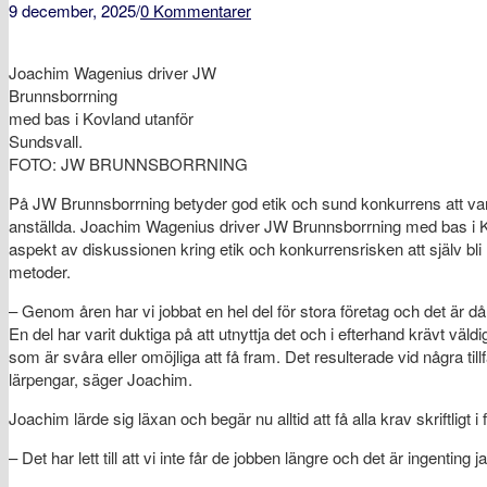
9 december, 2025
/
0 Kommentarer
Joachim Wagenius driver JW
Brunnsborrning
med bas i Kovland utanför
Sundsvall.
FOTO: JW BRUNNSBORRNING
På JW Brunnsborrning betyder god etik och sund konkurrens att vara r
anställda. Joachim Wagenius driver JW Brunnsborrning med bas i Ko
aspekt av diskussionen kring etik och konkurrensrisken att själv bli 
metoder.
– Genom åren har vi jobbat en hel del för stora företag och det är då
En del har varit duktiga på att utnyttja det och i efterhand krävt väld
som är svåra eller omöjliga att få fram. Det resulterade vid några tillfä
lärpengar, säger Joachim.
Joachim lärde sig läxan och begär nu alltid att få alla krav skriftligt i 
– Det har lett till att vi inte får de jobben längre och det är ingenting 