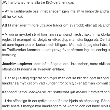
JW har branschens alla tre ISO-certifieringar.
– Att vi certifierade oss innebar egentligen inte att vi behövde ändra 
att ha koll då.
Att
få mer
eller mindre uttalade frågor om svartjobb eller att på andr
– Vi gör ju mycket styrd borrning i samband medschaktfri markförl
regler, till exempel när detgäller vilket djup man ska lägga på. Det hä
att borrningen ska bli kortare och billigare. Men där är jag stenhård.
att Trafikverket kommer ut och provgräver närman lagt en ledning un
betalning.
Joachim upplever
, som så många andra i branschen, stora skillnade
offentliga kunderna är avsevärt enklare.
– Där är ju allting reglerat och följer man det så blir det inget krå
handlar så mycket om vad kunden tror och tycker att man kommit
Känner du att du har koll på var gränserna går mellan kundvård och
– I det offentliga är det tydligt, man får inte bjuda på någonting. För
hade anställt många nya handläggare på kort tid och det hade blivit kr