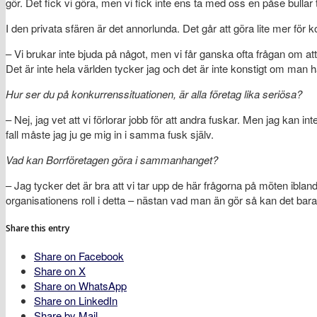
gör. Det fick vi göra, men vi fick inte ens ta med oss en påse bullar ti
I den privata sfären är det annorlunda. Det går att göra lite mer för
– Vi brukar inte bjuda på något, men vi får ganska ofta frågan om a
Det är inte hela världen tycker jag och det är inte konstigt om man 
Hur ser du på konkurrenssituationen, är alla företag lika seriösa?
– Nej, jag vet att vi förlorar jobb för att andra fuskar. Men jag kan in
fall måste jag ju ge mig in i samma fusk själv.
Vad kan Borrföretagen göra i sammanhanget?
– Jag tycker det är bra att vi tar upp de här frågorna på möten ibla
organisationens roll i detta – nästan vad man än gör så kan det bara 
Share this entry
Share on Facebook
Share on X
Share on WhatsApp
Share on LinkedIn
Share by Mail