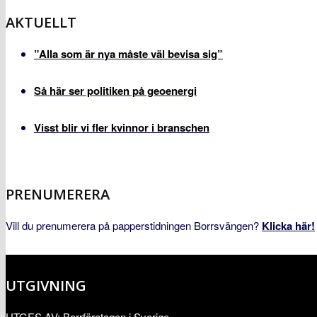
AKTUELLT
”Alla som är nya måste väl bevisa sig”
Så här ser politiken på geoenergi
Visst blir vi fler kvinnor i branschen
PRENUMERERA
Vill du prenumerera på papperstidningen Borrsvängen?
Klicka här!
UTGIVNING
UTGES AV: Borrföretagen i Sverige