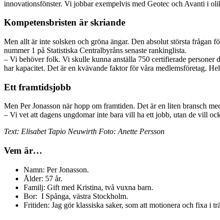
innovationsfönster. Vi jobbar exempelvis med Geotec och Avanti i oli
Kompetensbristen är skriande
Men allt är inte solsken och gröna ängar. Den absolut största frågan
nummer 1 på Statistiska Centralbyråns senaste rankinglista.
– Vi behöver folk. Vi skulle kunna anställa 750 certifierade personer dir
har kapacitet. Det är en kvävande faktor för våra medlemsföretag. Hel
Ett framtidsjobb
Men Per Jonasson när hopp om framtiden. Det är en liten bransch med st
– Vi vet att dagens ungdomar inte bara vill ha ett jobb, utan de vill 
Text: Elisabet Tapio Neuwirth Foto: Anette Persson
Vem är…
Namn: Per Jonasson.
Ålder: 57 år.
Familj: Gift med Kristina, två vuxna barn.
Bor: I Spånga, västra Stockholm.
Fritiden: Jag gör klassiska saker, som att motionera och fixa i t