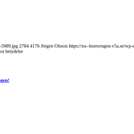
-5989.jpg
2784
4176
Jörgen Olsson
https://xn--borrsvngen-v5a.se/wp
or betydelse
agen!