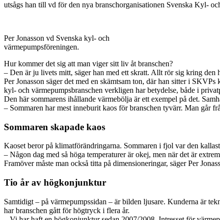
utsågs han till vd för den nya branschorganisationen Svenska Kyl-
Per Jonasson vd Svenska kyl- och
värmepumpsföreningen.
Hur kommer det sig att man viger sitt liv åt branschen?
– Den är ju livets mitt, säger han med ett skratt. Allt rör sig kring den
Per Jonasson säger det med en skämtsam ton, där han sitter i SKVPs 
kyl- och värmepumpsbranschen verkligen har betydelse, både i privatpe
Den här sommarens ihållande värmebölja är ett exempel på det. Samhäl
– Sommaren har mest inneburit kaos för branschen tyvärr. Man går från 
Sommaren skapade kaos
Kaoset beror på klimatförändringarna. Sommaren i fjol var den kallas
– Någon dag med så höga temperaturer är okej, men när det är extremte
Framöver måste man också titta på dimensioneringar, säger Per Jonas
Tio år av högkonjunktur
Samtidigt – på värmepumpssidan – är bilden ljusare. Kunderna är tek
har branschen gått för högtryck i flera år.
– Vi har haft en högkonjunktur sedan 2007/2008. Intresset för värmepum