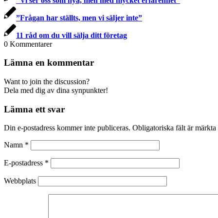
“Vi ser oss som nya, men med mycket erfarenhet”
”Frågan har ställts, men vi säljer inte”
11 råd om du vill sälja ditt företag
0
Kommentarer
Lämna en kommentar
Want to join the discussion?
Dela med dig av dina synpunkter!
Lämna ett svar
Din e-postadress kommer inte publiceras.
Obligatoriska fält är märkta
Namn
*
E-postadress
*
Webbplats