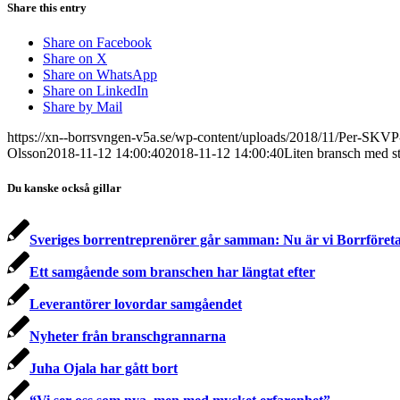
Share this entry
Share on Facebook
Share on X
Share on WhatsApp
Share on LinkedIn
Share by Mail
https://xn--borrsvngen-v5a.se/wp-content/uploads/2018/11/Per-SKVP
Olsson
2018-11-12 14:00:40
2018-11-12 14:00:40
Liten bransch med st
Du kanske också gillar
Sveriges borrentreprenörer går samman: Nu är vi Borrföret
Ett samgående som branschen har längtat efter
Leverantörer lovordar samgåendet
Nyheter från branschgrannarna
Juha Ojala har gått bort