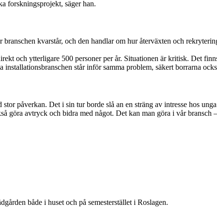
ka forskningsprojekt, säger han.
 för branschen kvarstår, och den handlar om hur återväxten och rekryter
ekt och ytterligare 500 personer per år. Situationen är kritisk. Det finns
a installationsbranschen står inför samma problem, säkert borrarna ocks
or påverkan. Det i sin tur borde slå an en sträng av intresse hos unga 
också göra avtryck och bidra med något. Det kan man göra i vår bransch –
rädgården både i huset och på semesterstället i Roslagen.