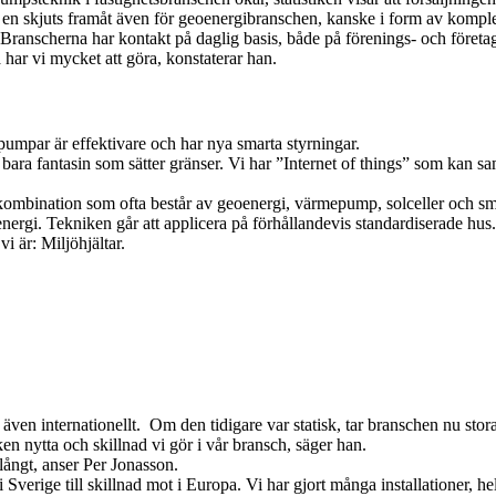
 en skjuts framåt även för geoenergibranschen, kanske i form av komplet
ranscherna har kontakt på daglig basis, både på förenings- och företa
ar vi mycket att göra, konstaterar han.
umpar är effektivare och har nya smarta styrningar.
är bara fantasin som sätter gränser. Vi har ”Internet of things” som kan 
 kombination som ofta består av geoenergi, värmepump, solceller och sm
 energi. Tekniken går att applicera på förhållandevis standardiserade hus.
vi är: Miljöhjältar.
en internationellt. Om den tidigare var statisk, tar branschen nu stora 
ken nytta och skillnad vi gör i vår bransch, säger han.
ångt, anser Per Jonasson.
verige till skillnad mot i Europa. Vi har gjort många installationer, he