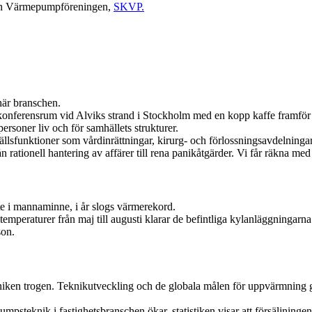
 och Värmepumpföreningen,
SKVP.
 här branschen.
konferensrum vid Alviks strand i Stockholm med en kopp kaffe framför 
rsoner liv och för samhällets strukturer.
lsfunktioner som vårdinrättningar, kirurg- och förlossningsavdelningar
rationell hantering av affärer till rena panikåtgärder. Vi får räkna med
te i mannaminne, i år slogs värmerekord.
mperaturer från maj till augusti klarar de befintliga kylanläggningarna 
son.
niken trogen. Teknikutveckling och de globala målen för uppvärmning g
psteknik i fastighetsbranschen ökar, statistiken visar att försäljninge