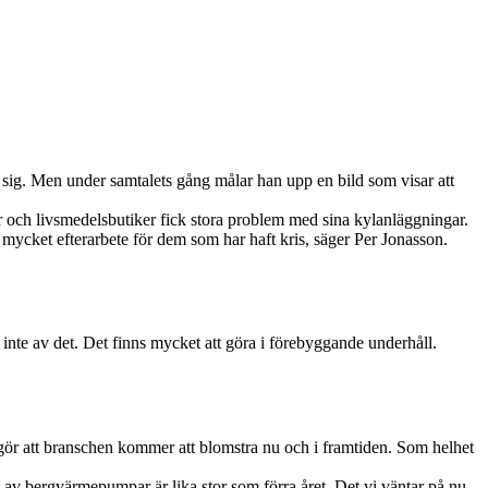
sig. Men under samtalets gång målar han upp en bild som visar att
 och livsmedelsbutiker fick stora problem med sina kylanläggningar.
 mycket efterarbete för dem som har haft kris, säger Per Jonasson.
inte av det. Det finns mycket att göra i förebyggande underhåll.
ör att branschen kommer att blomstra nu och i framtiden. Som helhet
n av bergvärmepumpar är lika stor som förra året. Det vi väntar på nu