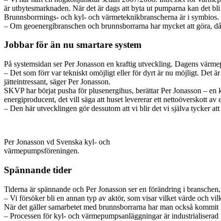
är utbytesmarknaden. När det är dags att byta ut pumparna kan det bli
Brunnsborrnings- och kyl- och värmeteknikbranscherna är i symbios. B
– Om geoenergibranschen och brunnsborrarna har mycket att göra, då h
Jobbar för än nu smartare system
På systemsidan ser Per Jonasson en kraftig utveckling. Dagens värmep
– Det som förr var tekniskt omöjligt eller för dyrt är nu möjligt. Det 
jätteintressant, säger Per Jonasson.
SKVP har börjat pusha för plusenergihus, berättar Per Jonasson – en
energiproducent, det vill säga att huset levererar ett nettoöverskott av
– Den här utvecklingen gör dessutom att vi blir det vi själva tycker att 
Per Jonasson vd Svenska kyl- och
värmepumpsföreningen.
Spännande tider
Tiderna är spännande och Per Jonasson ser en förändring i branschen, äv
– Vi försöker bli en annan typ av aktör, som visar vilket värde och vil
När det gäller samarbetet med brunnsborrarna har man också kommit l
– Processen för kyl- och värmepumpsanläggningar är industrialiserad i S