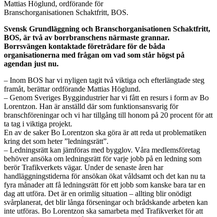
Mattias Höglund, ordförande för
Branschorganisationen Schaktfritt, BOS.
Svensk Grundläggning och Branschorganisationen Schaktfritt,
BOS, är två av borrbranschens närmaste grannar.
Borrsvängen kontaktade företrädare för de båda
organisationerna med frågan om vad som står högst på
agendan just nu.
– Inom BOS har vi nyligen tagit två viktiga och efterlängtade steg
framåt, berättar ordförande Mattias Höglund.
– Genom Sveriges Byggindustrier har vi fått en resurs i form av Bo
Lorentzon. Han är anställd där som funktionsansvarig för
branschföreningar och vi har tillgång till honom på 20 procent för att
ta tag i viktiga projekt.
En av de saker Bo Lorentzon ska göra är att reda ut problematiken
kring det som heter ”ledningsrätt”.
– Ledningsrätt kan jämföras med bygglov. Våra medlemsföretag
behöver ansöka om ledningsrätt för varje jobb på en ledning som
berör Trafikverkets vägar. Under de senaste åren har
handläggningstiderna för ansökan ökat våldsamt och det kan nu ta
fyra månader att få ledningsrätt för ett jobb som kanske bara tar en
dag att utföra. Det är en orimlig situation – allting blir onödigt
svårplanerat, det blir långa förseningar och brådskande arbeten kan
inte utföras. Bo Lorentzon ska samarbeta med Trafikverket för att