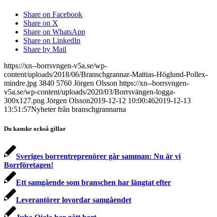
Share on Facebook
Share on X
Share on WhatsApp
Share on LinkedIn
Share by Mail
https://xn--borrsvngen-v5a.se/wp-
content/uploads/2018/06/Branschgrannar-Mattias-Höglund-Pollex-
mindre.jpg
3840
5760
Jörgen Olsson
https://xn--borrsvngen-
v5a.se/wp-content/uploads/2020/03/Borrsvängen-logga-
300x127.png
Jörgen Olsson
2019-12-12 10:00:46
2019-12-13
13:51:57
Nyheter från branschgrannarna
Du kanske också gillar
Sveriges borrentreprenörer går samman: Nu är vi
Borrföretagen!
Ett samgående som branschen har längtat efter
Leverantörer lovordar samgåendet