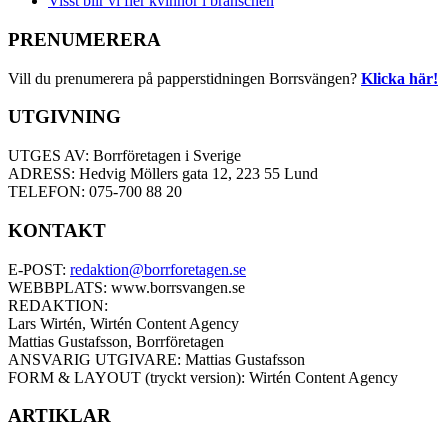
Visst blir vi fler kvinnor i branschen
PRENUMERERA
Vill du prenumerera på papperstidningen Borrsvängen?
Klicka här!
UTGIVNING
UTGES AV: Borrföretagen i Sverige
ADRESS: Hedvig Möllers gata 12, 223 55 Lund
TELEFON: 075-700 88 20
KONTAKT
E-POST:
redaktion@borrforetagen.se
WEBBPLATS: www.borrsvangen.se
REDAKTION:
Lars Wirtén, Wirtén Content Agency
Mattias Gustafsson, Borrföretagen
ANSVARIG UTGIVARE: Mattias Gustafsson
FORM & LAYOUT (tryckt version): Wirtén Content Agency
ARTIKLAR