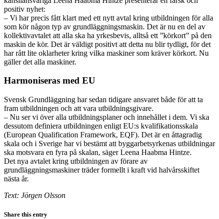
kansliansvariga Leena Haabma Hintze presenterar en färsk och
positiv nyhet:
– Vi har precis fått klart med ett nytt avtal kring utbildningen för alla
som kör någon typ av grundläggningsmaskin. Det är nu en del av
kollektivavtalet att alla ska ha yrkesbevis, alltså ett ”körkort” på den
maskin de kör. Det är väldigt positivt att detta nu blir tydligt, för det
har rått lite oklarheter kring vilka maskiner som kräver körkort. Nu
gäller det alla maskiner.
Harmoniseras med EU
Svensk Grundläggning har sedan tidigare ansvaret både för att ta
fram utbildningen och att vara utbildningsgivare.
– Nu ser vi över alla utbildningsplaner och innehållet i dem. Vi ska
dessutom definiera utbildningen enligt EU:s kvalifikationsskala
(European Qualification Framework, EQF). Det är en åttagradig
skala och i Sverige har vi bestämt att byggarbetsyrkenas utbildningar
ska motsvara en fyra på skalan, säger Leena Haabma Hintze.
Det nya avtalet kring utbildningen av förare av
grundläggningsmaskiner träder formellt i kraft vid halvårsskiftet
nästa år.
Text: Jörgen Olsson
Share this entry