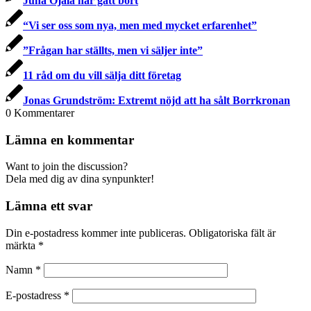
Juha Ojala har gått bort
“Vi ser oss som nya, men med mycket erfarenhet”
”Frågan har ställts, men vi säljer inte”
11 råd om du vill sälja ditt företag
Jonas Grundström: Extremt nöjd att ha sålt Borrkronan
0
Kommentarer
Lämna en kommentar
Want to join the discussion?
Dela med dig av dina synpunkter!
Lämna ett svar
Din e-postadress kommer inte publiceras.
Obligatoriska fält är
märkta
*
Namn
*
E-postadress
*