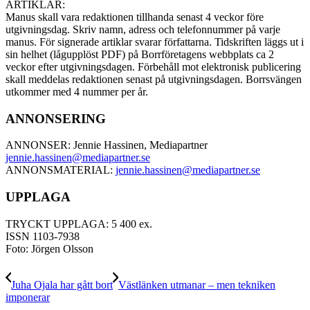
ARTIKLAR:
Manus skall vara redaktionen tillhanda senast 4 veckor före
utgivningsdag. Skriv namn, adress och telefonnummer på varje
manus. För signerade artiklar svarar författarna. Tidskriften läggs ut i
sin helhet (lågupplöst PDF) på Borrföretagens webbplats ca 2
veckor efter utgivningsdagen. Förbehåll mot elektronisk publicering
skall meddelas redaktionen senast på utgivningsdagen. Borrsvängen
utkommer med 4 nummer per år.
ANNONSERING
ANNONSER: Jennie Hassinen, Mediapartner
jennie.hassinen@mediapartner.
se
ANNONSMATERIAL:
jennie.hassinen@mediapartner.
se
UPPLAGA
TRYCKT UPPLAGA: 5 400 ex.
ISSN 1103-7938
Foto: Jörgen Olsson
Juha Ojala har gått bort
Västlänken utmanar – men tekniken
imponerar