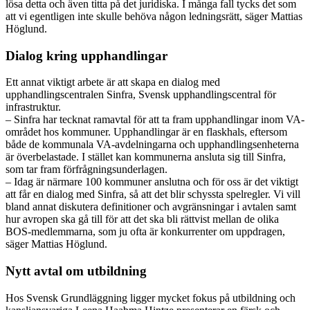
lösa detta och även titta på det juridiska. I många fall tycks det som
att vi egentligen inte skulle behöva någon ledningsrätt, säger Mattias
Höglund.
Dialog kring upphandlingar
Ett annat viktigt arbete är att skapa en dialog med
upphandlingscentralen Sinfra, Svensk upphandlingscentral för
infrastruktur.
– Sinfra har tecknat ramavtal för att ta fram upphandlingar inom VA-
området hos kommuner. Upphandlingar är en flaskhals, eftersom
både de kommunala VA-avdelningarna och upphandlingsenheterna
är överbelastade. I stället kan kommunerna ansluta sig till Sinfra,
som tar fram förfrågningsunderlagen.
– Idag är närmare 100 kommuner anslutna och för oss är det viktigt
att får en dialog med Sinfra, så att det blir schyssta spelregler. Vi vill
bland annat diskutera definitioner och avgränsningar i avtalen samt
hur avropen ska gå till för att det ska bli rättvist mellan de olika
BOS-medlemmarna, som ju ofta är konkurrenter om uppdragen,
säger Mattias Höglund.
Nytt avtal om utbildning
Hos Svensk Grundläggning ligger mycket fokus på utbildning och