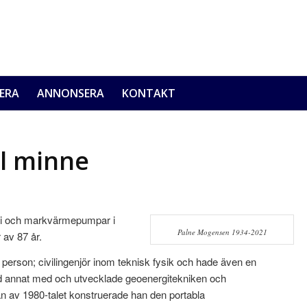
ERA
ANNONSERA
KONTAKT
ll minne
gi och markvärmepumpar i
Palne Mogensen 1934-2021
av 87 år.
erson; civilingenjör inom teknisk fysik och hade även en
nd annat med och utvecklade geoenergitekniken och
jan av 1980-talet konstruerade han den portabla