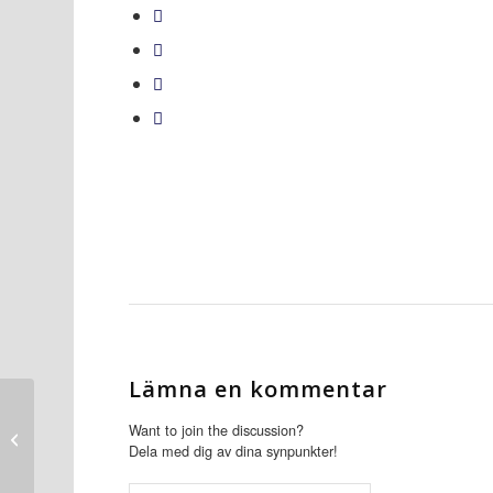
Lämna en kommentar
Ny bok samlar kunskap
Want to join the discussion?
Dela med dig av dina synpunkter!
om grundvattnet