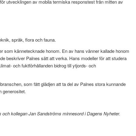
för utvecklingen av mobila termiska responstest från mitten av
nik, språk, flora och fauna.
per som kännetecknade honom. En av hans vänner kallade honom
de beskriver Palnes sätt att verka. Hans modeller för att studera
mat- och fuktförhållanden bidrog till ytjords- och
gibranschen, som fått glädjen att ta del av Palnes stora kunnande
 generositet.
m och kollegan Jan Sandströms minnesord i Dagens Nyheter.