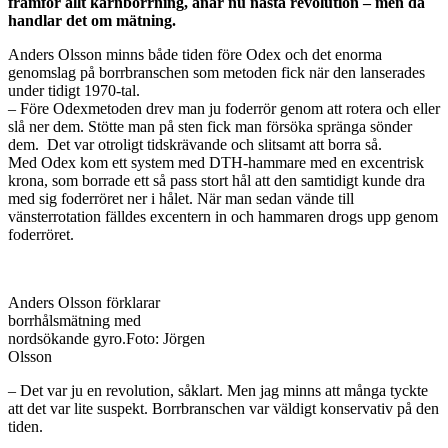
framför allt kärnborrning, anar nu nästa revolution – men då
handlar det om mätning.
Anders Olsson minns både tiden före Odex och det enorma
genomslag på borrbranschen som metoden fick när den lanserades
under tidigt 1970-tal.
– Före Odexmetoden drev man ju foderrör genom att rotera och eller
slå ner dem. Stötte man på sten fick man försöka spränga sönder
dem. Det var otroligt tidskrävande och slitsamt att borra så.
Med Odex kom ett system med DTH-hammare med en excentrisk
krona, som borrade ett så pass stort hål att den samtidigt kunde dra
med sig foderröret ner i hålet. När man sedan vände till
vänsterrotation fälldes excentern in och hammaren drogs upp genom
foderröret.
Anders Olsson förklarar
borrhålsmätning med
nordsökande gyro.Foto: Jörgen
Olsson
– Det var ju en revolution, såklart. Men jag minns att många tyckte
att det var lite suspekt. Borrbranschen var väldigt konservativ på den
tiden.