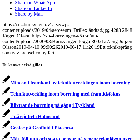
Share on WhatsApp
Share on LinkedIn
Share by Mail
https://xn--borrsvngen-v5a.se/wp-
content/uploads/2019/04/aeroseum_Drillex-ändrad.jpg
4288
2848
Jörgen Olsson
https://xn--borrsvngen-v5a.se/wp-
content/uploads/2020/03/Borrsvängen-logga-300x127.png
Jörgen
Olsson
2019-04-10 09:00:26
2019-06-17 11:26:19
Ett tekniksprång
som gav branschen ny fart
Du kanske också gillar
Mincon i framkant av teknikutvecklingen inom borrning
Teknikutveckling inom borrning med framtidsfokus
Blixtrande borrning på gång i Tyskland
25-årsjubel i Holmsund
Geotec på Geofluid i Piacenza
Mät, följ upp och spara pengar på geoenergianläggningen