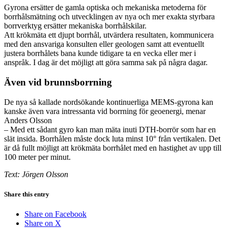
Gyrona ersätter de gamla optiska och mekaniska metoderna för
borrhålsmätning och utvecklingen av nya och mer exakta styrbara
borrverktyg ersätter mekaniska borrhålskilar.
Att krökmäta ett djupt borrhål, utvärdera resultaten, kommunicera
med den ansvariga konsulten eller geologen samt att eventuellt
justera borrhålets bana kunde tidigare ta en vecka eller mer i
anspråk. I dag är det möjligt att göra samma sak på några dagar.
Även vid brunnsborrning
De nya så kallade nordsökande kontinuerliga MEMS-gyrona kan
kanske även vara intressanta vid borrning för geoenergi, menar
Anders Olsson
– Med ett sådant gyro kan man mäta inuti DTH-borrör som har en
slät insida. Borrhålen måste dock luta minst 10° från vertikalen. Det
är då fullt möjligt att krökmäta borrhålet med en hastighet av upp till
100 meter per minut.
Text: Jörgen Olsson
Share this entry
Share on Facebook
Share on X