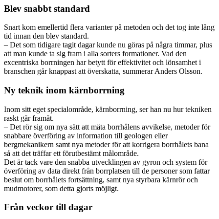
Blev snabbt standard
Snart kom emellertid flera varianter på metoden och det tog inte lång
tid innan den blev standard.
– Det som tidigare tagit dagar kunde nu göras på några timmar, plus
att man kunde ta sig fram i alla sorters formationer. Vad den
excentriska borrningen har betytt för effektivitet och lönsamhet i
branschen går knappast att överskatta, summerar Anders Olsson.
Ny teknik inom kärnborrning
Inom sitt eget specialområde, kärnborrning, ser han nu hur tekniken
raskt går framåt.
– Det rör sig om nya sätt att mäta borrhålens avvikelse, metoder för
snabbare överföring av information till geologen eller
bergmekanikern samt nya metoder för att korrigera borrhålets bana
så att det träffar ett förutbestämt målområde.
Det är tack vare den snabba utvecklingen av gyron och system för
överföring av data direkt från borrplatsen till de personer som fattar
beslut om borrhålets fortsättning, samt nya styrbara kärnrör och
mudmotorer, som detta gjorts möjligt.
Från veckor till dagar