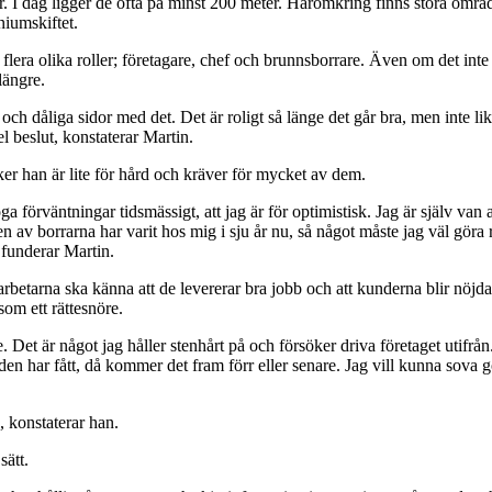
r. I dag ligger de ofta på minst 200 meter. Häromkring finns stora omr
niumskiftet.
 flera olika roller; företagare, chef och brunnsborrare. Även om det inte 
längre.
 och dåliga sidor med det. Det är roligt så länge det går bra, men inte li
el beslut, konstaterar Martin.
ker han är lite för hård och kräver för mycket av dem.
 förväntningar tidsmässigt, att jag är för optimistisk. Jag är själv van at
n av borrarna har varit hos mig i sju år nu, så något måste jag väl göra r
, funderar Martin.
rbetarna ska känna att de levererar bra jobb och att kunderna blir nöjd
som ett rättesnöre.
te. Det är något jag håller stenhårt på och försöker driva företaget utifrå
en har fått, då kommer det fram förr eller senare. Jag vill kunna sova 
 konstaterar han.
sätt.