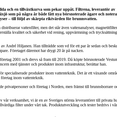
llda och en tillväxtkurva som pekar uppåt. Filtrena, leverantör av
i Växjö som på några år både fått nya börsnoterade ägare och noter
yser – till följd av skärpta riktvärden för brunnsvatten.
 distribuerar vattenfilter, men det står även vattenanalyser, magnetitfilte
erställa kvalitet och säkerhet vid rening, uppvärmning och trycksättnin
 av André Hiljanen. Han tillträdde som vd för ett par år sedan och beskr
köpare. Företaget däremot har drygt 20 år på nacken.
gt företag 2001 och drevs så fram till 2019. Då köpte börsnoterade Vest
koncern med tjänster och produkter inom infrastruktur, berättar han.
för specialiserade produkter inom vattenteknik. Det är ett växande områ
a företag inom vattenteknik.
 både privatpersoner och företag i Norden, men främst till brunnsborrare
av vår verksamhet, vi är en av Sveriges största leverantörer till privata h
lvärdiga filter under vårt tak. Produktutveckling och tester bedrivs i vå