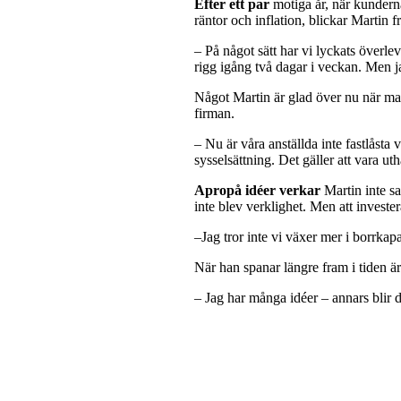
Efter ett par
motiga år, när kunderna
räntor och inflation, blickar Martin
– På något sätt har vi lyckats överlev
rigg igång två dagar i veckan. Men j
Något Martin är glad över nu när ma
firman.
– Nu är våra anställda inte fastlåsta
sysselsättning. Det gäller att vara uth
Apropå idéer verkar
Martin inte sa
inte blev verklighet. Men att invester
–Jag tror inte vi växer mer i borrkap
När han spanar längre fram i tiden är
– Jag har många idéer – annars blir d