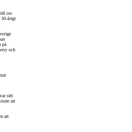
ill oss
 30-årigt
verige
han
n på
erry och
nnat
var rätt
isste att
m att