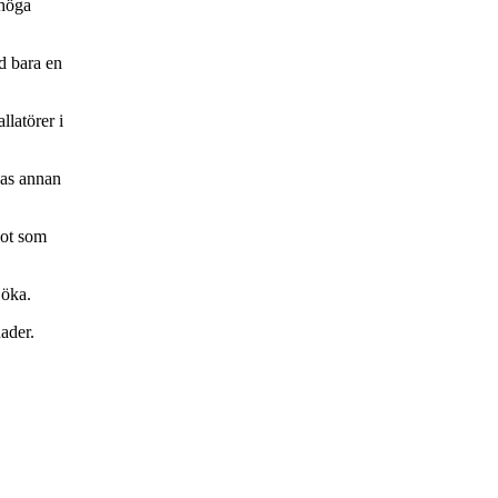
 höga
ed bara en
latörer i
nas annan
got som
 öka.
ader.