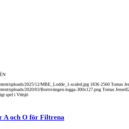
ÉN
content/uploads/2025/12/MBE_Lodde_1-scaled.jpg
1836
2560
Tomas Jen
ontent/uploads/2020/03/Borrsvängen-logga-300x127.png
Tomas Jensell
igt spel i Vittsjö
r A och O för Filtrena