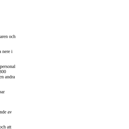
garen och
a nere i
 personal
 300
den andra
par
ende av
och att