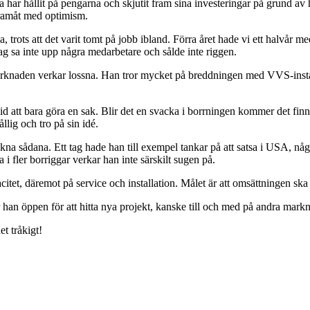
 har hållit på pengarna och skjutit fram sina investeringar på grund av
 framåt med optimism.
a, trots att det varit tomt på jobb ibland. Förra året hade vi ett halvår m
ag sa inte upp några medarbetare och sålde inte riggen.
rknaden verkar lossna. Han tror mycket på breddningen med VVS-instal
 vid att bara göra en sak. Blir det en svacka i borrningen kommer det fin
ållig och tro på sin idé.
kna sådana. Ett tag hade han till exempel tankar på att satsa i USA, nå
a i fler borriggar verkar han inte särskilt sugen på.
acitet, däremot på service och installation. Målet är att omsättningen ska
 han öppen för att hitta nya projekt, kanske till och med på andra markn
et tråkigt!