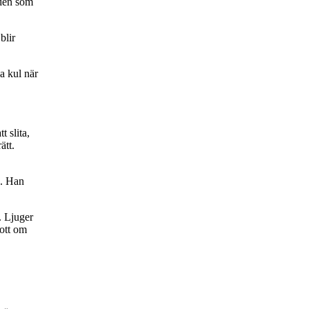
åden som
blir
ka kul när
t slita,
ätt.
a. Han
n. Ljuger
gott om