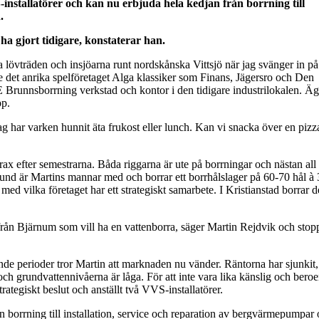
S-installatörer och kan nu erbjuda hela kedjan från borrning till
.
 ha gjort tidigare, konstaterar han.
 lövträden och insjöarna runt nordskånska Vittsjö när jag svänger in på
 det anrika spelföretaget Alga klassiker som Finans, Jägersro och Den
Brunnsborrning verkstad och kontor i den tidigare industrilokalen. Ä
pp.
Jag har varken hunnit äta frukost eller lunch. Kan vi snacka över en pizz
trax efter semestrarna. Båda riggarna är ute på borrningar och nästan all
nd är Martins mannar med och borrar ett borrhålslager på 60-70 hål à
ed vilka företaget har ett strategiskt samarbete. I Kristianstad borrar 
från Bjärnum som vill ha en vattenborra, säger Martin Rejdvik och stop
nde perioder tror Martin att marknaden nu vänder. Räntorna har sjunkit,
h grundvattennivåerna är låga. För att inte vara lika känslig och bero
trategiskt beslut och anställt två VVS-installatörer.
ån borrning till installation, service och reparation av bergvärmepumpar 