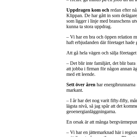
Uppdragen kom och
redan efter nå
Klippan. De har gått in som delägare
som ligger i linje med branschens utv
kunna ta stora uppdrag.
– Vi har en bra och öppen relation me
haft erbjudanden där företaget hade g
Att gå hela vägen och sälja företaget
– Det blir inte familjärt, det blir bar
att jobba i firman för någon annan äg
med ett leende.
Sett över åren
har energibrunnarna d
markant.
– I år har det nog varit fifty-fifty, 
lägsta nivå, så jag spår att det kom
geoenergianläggningarna.
En orsak är att många bergvärmepump
– Vi har en jättemarknad här i regio