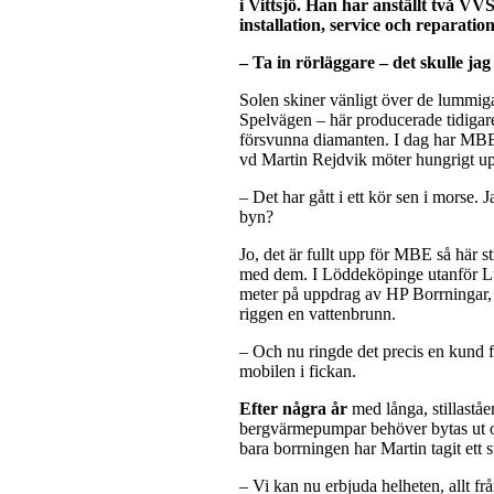
i Vittsjö. Han har anställt två VV
installation, service och reparation
– Ta in rörläggare – det skulle jag
S
olen skiner vänligt över de lummiga
Spelvägen – här producerade tidigare
försvunna diamanten. I dag har MBE 
vd Martin Rejdvik möter hungrigt u
– Det har gått i ett kör sen i morse. 
byn?
Jo, det är fullt upp för MBE så här s
med dem. I Löddeköpinge utanför Lu
meter på uppdrag av HP Borrningar, m
riggen en vattenbrunn.
– Och nu ringde det precis en kund 
mobilen i fickan.
Efter några år
med långa, stillaståe
bergvärmepumpar behöver bytas ut oc
bara borrningen har Martin tagit ett s
– Vi kan nu erbjuda helheten, allt fr