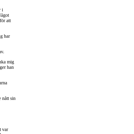
 i
Något
ör att
ag har
av.
änka mig
äger han
arna
 nått sin
t var