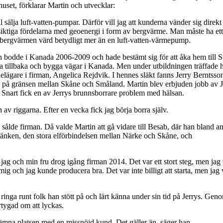
et, förklarar Martin och utvecklar:
sälja luft-vatten-pumpar. Därför vill jag att kunderna vänder sig direkt t
ångsiktiga fördelarna med geoenergi i form av bergvärme. Man måste ha ett
r bergvärmen värd betydligt mer än en luft-vatten-värmepump.
n bodde i Kanada 2006-2009 och hade bestämt sig för att åka hem till S
ytta tillbaka och bygga vägar i Kanada. Men under utbildningen träffade 
elägare i firman, Angelica Rejdvik. I hennes släkt fanns Jerry Berntsso
 på gränsen mellan Skåne och Småland. Martin blev erbjuden jobb av J
e. Snart fick en av Jerrys brunnsborrare problem med hälsan.
 av riggarna. Efter en vecka fick jag börja borra själv.
n sålde firman. Då valde Martin att gå vidare till Besab, där han bland a
tlänken, den stora elförbindelsen mellan Närke och Skåne, och
så jag och min fru drog igång firman 2014. Det var ett stort steg, men jag 
ig och jag kunde producera bra. Det var inte billigt att starta, men jag v
 ringa runt folk han stött på och lärt känna under sin tid på Jerrys. Geno
rtygad om att lyckas.
 lämna platsen med en missnöjd kund. Det gäller än, säger han.