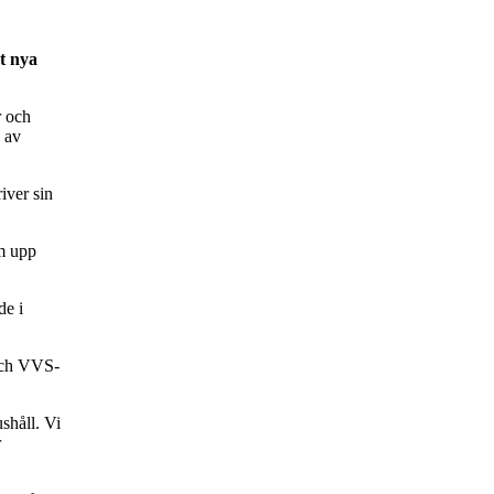
at nya
r och
g av
iver sin
um upp
de i
 och VVS-
ushåll. Vi
r