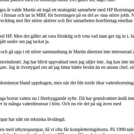
gra år valde Martin att ingå ett strategiskt samarbete med HP Borrningar
 i firman och tar in MBE för borrningen på en del av sina större jobb. 
eckling mot fler större aktörer och fler samarbeten borrföretag emellan f
d HP. Men det gäller att vara försiktig och veta vad man ger sig in i. J
ått under om jag tackat ja.
 och gå upp i ett större sammanhang är Martin däremot inte intresserad 
a storindustri. Jag har blivit uppvaktad men jag säljer inte. Jag kan inte t
are. Jag är övertygad om att jag fattar bättre beslut än en annan chef, s
ominerat bland uppdragen, men när det blir torrår ökar vattenborrning
många borrar vatten nu i förebyggande syfte. Då har grundvattnet ändå inte
mer in många vattenbrunnar i höst. Och nu rör det på sig även med
ar har nått sin tekniska livslängd.
nen med utbytespumpar, då vi ofta får kompletteringsborra. På 1990-tale