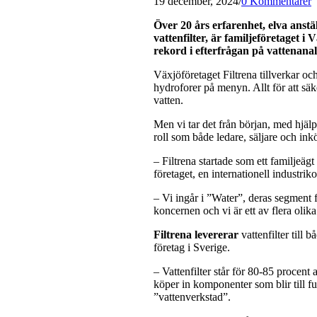
19 december, 2024
/
0 Kommentarer
Över 20 års erfarenhet, elva anstä
vattenfilter, är familjeföretaget 
rekord i efterfrågan på vattenanal
Växjöföretaget Filtrena tillverkar och
hydroforer på menyn. Allt för att säk
vatten.
Men vi tar det från början, med hjälp
roll som både ledare, säljare och in
– Filtrena startade som ett familjeä
företaget, en internationell industri
– Vi ingår i ”Water”, deras segment 
koncernen och vi är ett av flera olik
Filtrena levererar
vattenfilter till
företag i Sverige.
– Vattenfilter står för 80-85 procent 
köper in komponenter som blir till ful
”vattenverkstad”.