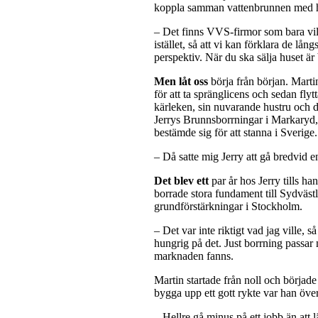
koppla samman vattenbrunnen med hus
– Det finns VVS-firmor som bara vill 
istället, så att vi kan förklara de l
perspektiv. När du ska sälja huset ä
Men låt oss
börja från början. Marti
för att ta spränglicens och sedan fl
kärleken, sin nuvarande hustru och d
Jerrys Brunnsborrningar i Markaryd,
bestämde sig för att stanna i Sverig
– Då satte mig Jerry att gå bredvid en
Det blev ett
par år hos Jerry tills ha
borrade stora fundament till Sydväs
grundförstärkningar i Stockholm.
– Det var inte riktigt vad jag ville, 
hungrig på det. Just borrning passar m
marknaden fanns.
Martin startade från noll och började
bygga upp ett gott rykte var han öve
– Hellre gå minus på ett jobb än att