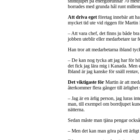
snittdjupet på energibrunnar 70 mete
borrades med grunda hål runt millen
Att driva eget
företag innebär att ha
mycket tid ute vid riggen för Martin 
– Att vara chef, det finns ju både bra
jobben uteblir eller medarbetare tar f
Han tror att medarbetarna ibland tyc
– De kan nog tycka att jag har för höga
det fick jag lära mig i Kanada. Men e
Ibland är jag kanske för snäll rentav
Det viktigaste för
Martin är att meda
återkommer flera gånger till ärlighet 
– Jag är en ärlig person, jag luras in
man, till exempel om borrdjupet kund
nätterna.
Sedan måste man tjäna pengar också,
– Men det kan man göra på ett ärligt 