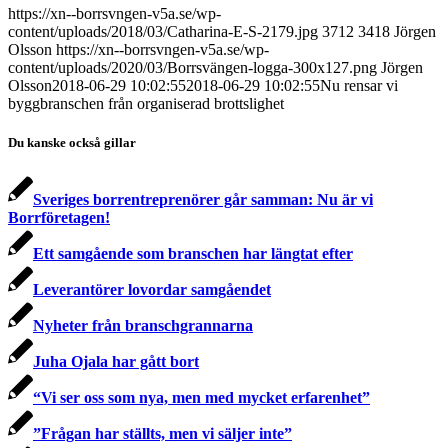
https://xn--borrsvngen-v5a.se/wp-
content/uploads/2018/03/Catharina-E-S-2179.jpg
3712
3418
Jörgen
Olsson
https://xn--borrsvngen-v5a.se/wp-
content/uploads/2020/03/Borrsvängen-logga-300x127.png
Jörgen
Olsson
2018-06-29 10:02:55
2018-06-29 10:02:55
Nu rensar vi
byggbranschen från organiserad brottslighet
Du kanske också gillar
Sveriges borrentreprenörer går samman: Nu är vi
Borrföretagen!
Ett samgående som branschen har längtat efter
Leverantörer lovordar samgåendet
Nyheter från branschgrannarna
Juha Ojala har gått bort
“Vi ser oss som nya, men med mycket erfarenhet”
”Frågan har ställts, men vi säljer inte”