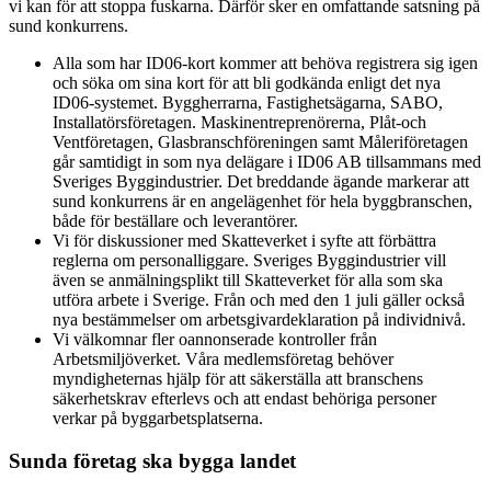
vi kan för att stoppa fuskarna. Därför sker en omfattande satsning på
sund konkurrens.
Alla som har ID06-kort kommer att behöva registrera sig igen
och söka om sina kort för att bli godkända enligt det nya
ID06-systemet. Byggherrarna, Fastighetsägarna, SABO,
Installatörsföretagen. Maskinentreprenörerna, Plåt-och
Ventföretagen, Glasbranschföreningen samt Måleriföretagen
går samtidigt in som nya delägare i ID06 AB tillsammans med
Sveriges Byggindustrier. Det breddande ägande markerar att
sund konkurrens är en angelägenhet för hela byggbranschen,
både för beställare och leverantörer.
Vi för diskussioner med Skatteverket i syfte att förbättra
reglerna om personalliggare. Sveriges Byggindustrier vill
även se anmälningsplikt till Skatteverket för alla som ska
utföra arbete i Sverige. Från och med den 1 juli gäller också
nya bestämmelser om arbetsgivardeklaration på individnivå.
Vi välkomnar fler oannonserade kontroller från
Arbetsmiljöverket. Våra medlemsföretag behöver
myndigheternas hjälp för att säkerställa att branschens
säkerhetskrav efterlevs och att endast behöriga personer
verkar på byggarbetsplatserna.
Sunda företag ska bygga landet