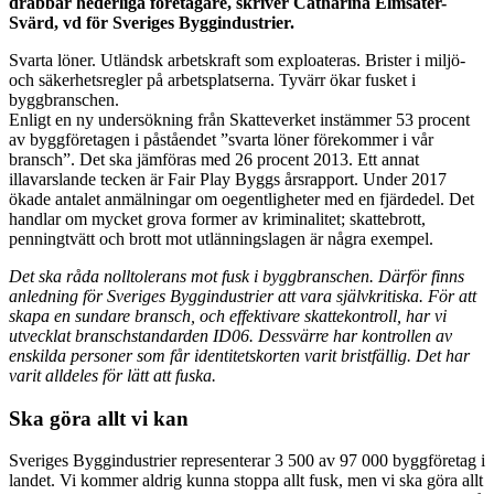
drabbar hederliga företagare, skriver Catharina Elmsäter-
Svärd, vd för Sveriges Byggindustrier.
Svarta löner. Utländsk arbetskraft som exploateras. Brister i miljö-
och säkerhetsregler på arbetsplatserna. Tyvärr ökar fusket i
byggbranschen.
Enligt en ny undersökning från Skatteverket instämmer 53 procent
av byggföretagen i påståendet ”svarta löner förekommer i vår
bransch”. Det ska jämföras med 26 procent 2013. Ett annat
illavarslande tecken är Fair Play Byggs årsrapport. Under 2017
ökade antalet anmälningar om oegentligheter med en fjärdedel. Det
handlar om mycket grova former av kriminalitet; skattebrott,
penningtvätt och brott mot utlänningslagen är några exempel.
Det ska råda nolltolerans mot fusk i byggbranschen. Därför finns
anledning för Sveriges Byggindustrier att vara självkritiska. För att
skapa en sundare bransch, och effektivare skattekontroll, har vi
utvecklat branschstandarden ID06. Dessvärre har kontrollen av
enskilda personer som får identitetskorten varit bristfällig. Det har
varit alldeles för lätt att fuska.
Ska göra allt vi kan
Sveriges Byggindustrier representerar 3 500 av 97 000 byggföretag i
landet. Vi kommer aldrig kunna stoppa allt fusk, men vi ska göra allt