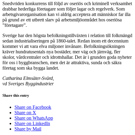
Snedvriden konkurrens till följd av oseriös och kriminell verksamhet
drabbar hederliga företagare som följer lagar och regelverk. Som
arbetsgivarorganisation kan vi aldrig acceptera att människor far illa
på grund av ett utbrett slarv på arbetsmiljöområdet hos oseriösa
”företagare”.
Sverige har den högsta befolkningstillväxten i relation till folkmängd
sedan industrialiseringen på 1860-talet. Redan inom ett decennium
kommer vi att vara elva miljoner invånare. Befolkningsökningen
kräver hundratusentals nya bostäder, mer väg och järnväg, fler
skolor, vårdcentraler och idrottshallar. Det är i grunden goda nyheter
för oss i byggbranschen, men det är attraktiva, sunda och säkra
företag som ska bygga landet.
Catharina Elmsäter-Svärd,
vd Sveriges Byggindustrier
Share this entry
Share on Facebook
Share on X
Share on WhatsApp
Share on LinkedIn
Share by Mail