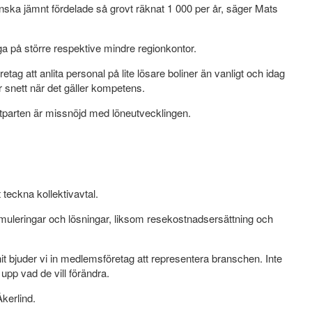
ganska jämnt fördelade så grovt räknat 1 000 per år, säger Mats
a på större respektive mindre regionkontor.
tag att anlita personal på lite lösare boliner än vanligt och idag
 snett när det gäller kompetens.
motparten är missnöjd med löneutvecklingen.
teckna kollektivavtal.
muleringar och lösningar, liksom resekostnadsersättning och
t bjuder vi in medlemsföretag att representera branschen. Inte
a upp vad de vill förändra.
Åkerlind.