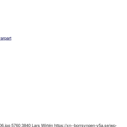
arpart
06.jpg
5760
3840
Lars Wirtén
https://xn--borrsvngen-v5a.se/wp-