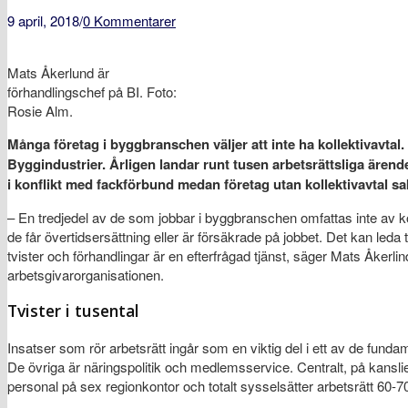
9 april, 2018
/
0 Kommentarer
Mats Åkerlund är
förhandlingschef på BI. Foto:
Rosie Alm.
Många företag i byggbranschen väljer att inte ha kollektivavtal
Byggindustrier. Årligen landar runt tusen arbetsrättsliga ärend
i konflikt med fackförbund medan företag utan kollektivavtal sa
– En tredjedel av de som jobbar i byggbranschen omfattas inte av koll
de får övertidsersättning eller är försäkrade på jobbet. Det kan leda t
tvister och förhandlingar är en efterfrågad tjänst, säger Mats Åkerli
arbetsgivarorganisationen.
Tvister i tusental
Insatser som rör arbetsrätt ingår som en viktig del i ett av de fun
De övriga är näringspolitik och medlemsservice. Centralt, på kansli
personal på sex regionkontor och totalt sysselsätter arbetsrätt 60-7