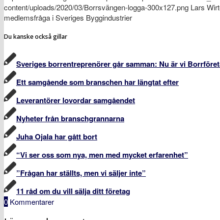
content/uploads/2020/03/Borrsvängen-logga-300x127.png
Lars Wir
medlemsfråga i Sveriges Byggindustrier
Du kanske också gillar
Sveriges borrentreprenörer går samman: Nu är vi Borrföre
Ett samgående som branschen har längtat efter
Leverantörer lovordar samgåendet
Nyheter från branschgrannarna
Juha Ojala har gått bort
“Vi ser oss som nya, men med mycket erfarenhet”
”Frågan har ställts, men vi säljer inte”
11 råd om du vill sälja ditt företag
0
Kommentarer