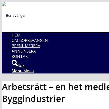
HEM
OM BORRSVÄNGEN
PRENUMERERA
ANNONSERA
KONTAKT
Sök
Menu
Menu
Arbetsrätt – en het medl
Byggindustrier