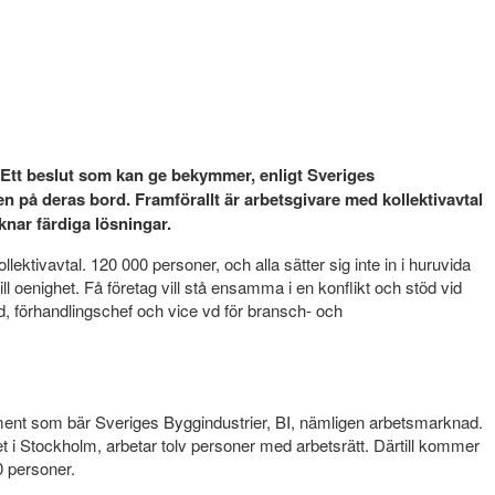
. Ett beslut som kan ge bekymmer, enligt Sveriges
en på deras bord. Framförallt är arbetsgivare med kollektivavtal
knar färdiga lösningar.
ektivavtal. 120 000 personer, och alla sätter sig inte in i huruvida
ill oenighet. Få företag vill stå ensamma i en konflikt och stöd vid
nd, förhandlingschef och vice vd för bransch- och
dament som bär Sveriges Byggindustrier, BI, nämligen arbetsmarknad.
et i Stockholm, arbetar tolv personer med arbetsrätt. Därtill kommer
0 personer.