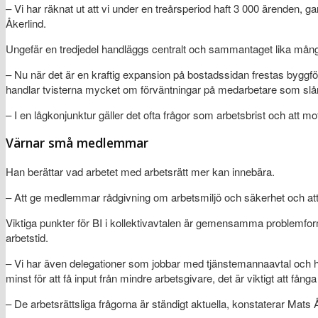
– Vi har räknat ut att vi under en treårsperiod haft 3 000 ärenden, 
Åkerlind.
Ungefär en tredjedel handläggs centralt och sammantaget lika mång
– Nu när det är en kraftig expansion på bostadssidan frestas byggföre
handlar tvisterna mycket om förväntningar på medarbetare som slår
– I en lågkonjunktur gäller det ofta frågor som arbetsbrist och att 
Värnar små medlemmar
Han berättar vad arbetet med arbetsrätt mer kan innebära.
– Att ge medlemmar rådgivning om arbetsmiljö och säkerhet och att 
Viktiga punkter för BI i kollektivavtalen är gemensamma problemfor
arbetstid.
– Vi har även delegationer som jobbar med tjänstemannaavtal och hi
minst för att få input från mindre arbetsgivare, det är viktigt att fång
– De arbetsrättsliga frågorna är ständigt aktuella, konstaterar Mats 